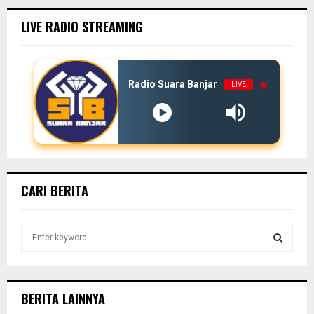
LIVE RADIO STREAMING
Radio Suara Banjar
LIVE
CARI BERITA
S
e
a
S
r
c
E
BERITA LAINNYA
h