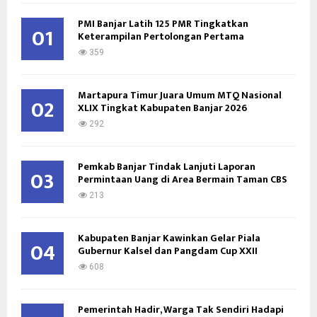
f
A
o
PMI Banjar Latih 125 PMR Tingkatkan
01
Keterampilan Pertolongan Pertama
r
R
:
359
C
Martapura Timur Juara Umum MTQ Nasional
H
02
XLIX Tingkat Kabupaten Banjar 2026
292
Pemkab Banjar Tindak Lanjuti Laporan
03
Permintaan Uang di Area Bermain Taman CBS
213
Kabupaten Banjar Kawinkan Gelar Piala
04
Gubernur Kalsel dan Pangdam Cup XXII
608
Pemerintah Hadir, Warga Tak Sendiri Hadapi