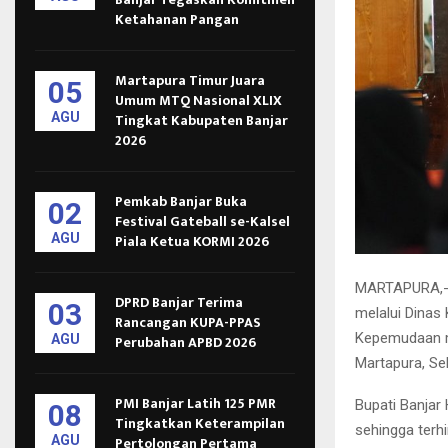
Ketahanan Pangan
Martapura Timur Juara
05
Umum MTQ Nasional XLIX
AGU
Tingkat Kabupaten Banjar
2026
Pemkab Banjar Buka
02
Festival Gateball se-Kalsel
AGU
Piala Ketua KORMI 2026
MARTAPURA,- M
DPRD Banjar Terima
03
melalui Dinas
Rancangan KUPA-PPAS
Kepemudaan m
AGU
Perubahan APBD 2026
Martapura, Se
PMI Banjar Latih 125 PMR
Bupati Banjar
08
Tingkatkan Keterampilan
sehingga terhi
AGU
Pertolongan Pertama