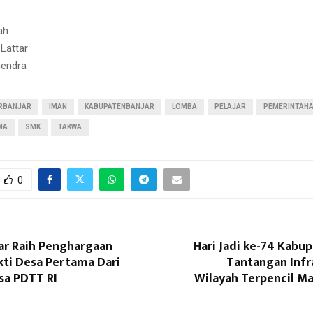
ah
 Lattar
hendra
RBANJAR
IMAN
KABUPATENBANJAR
LOMBA
PELAJAR
PEMERINTAH
MA
SMK
TAKWA
0
jar Raih Penghargaan
Hari Jadi ke-74 Kabup
kti Desa Pertama Dari
Tantangan Infr
sa PDTT RI
Wilayah Terpencil Ma