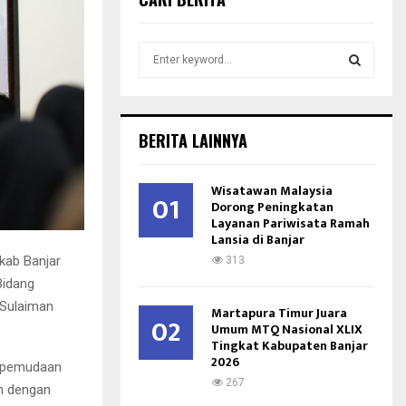
S
e
a
S
r
c
E
BERITA LAINNYA
h
f
A
o
Wisatawan Malaysia
01
r
Dorong Peningkatan
R
Layanan Pariwisata Ramah
:
Lansia di Banjar
C
kab Banjar
313
H
Bidang
 Sulaiman
Martapura Timur Juara
02
Umum MTQ Nasional XLIX
Tingkat Kabupaten Banjar
2026
 kepemudaan
267
an dengan