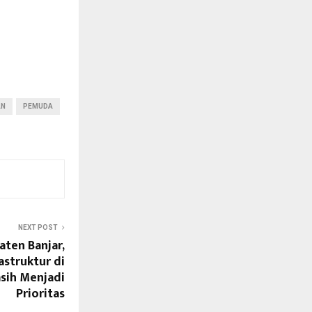
AN
PEMUDA
NEXT POST
aten Banjar,
astruktur di
sih Menjadi
Prioritas