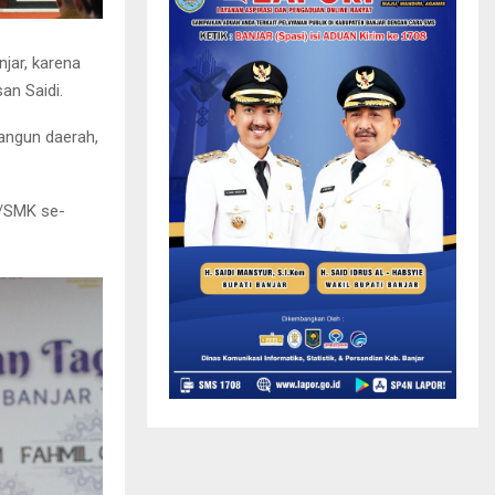
jar, karena
an Saidi.
angun daerah,
A/SMK se-