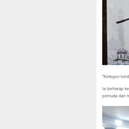
“Ketegori lom
Ia berharap k
pemuda dan m