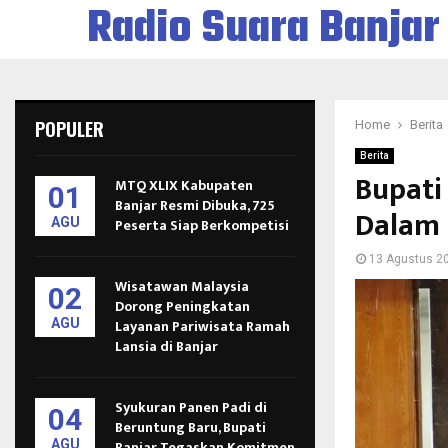
Radio Suara Banjar
POPULER
Home
Berita
Berita
Bupati
MTQ XLIX Kabupaten
01
Banjar Resmi Dibuka, 725
Dalam
AGU
Peserta Siap Berkompetisi
13 Agustus 2
Wisatawan Malaysia
02
Dorong Peningkatan
AGU
Layanan Pariwisata Ramah
Lansia di Banjar
Syukuran Panen Padi di
04
Beruntung Baru, Bupati
AGU
Banjar Tegaskan Komitmen