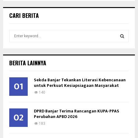
CARI BERITA
S
e
a
S
r
c
E
BERITA LAINNYA
h
f
A
o
Sekda Banjar Tekankan Literasi Kebencanaan
01
untuk Perkuat Kesiapsiagaan Masyarakat
r
R
:
140
C
DPRD Banjar Terima Rancangan KUPA-PPAS
H
02
Perubahan APBD 2026
183