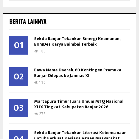
a
S
r
c
E
BERITA LAINNYA
h
f
A
o
Sekda Banjar Tekankan Sinergi Keamanan,
01
BUMDes Karya Baimbai Terbaik
r
R
:
183
C
Bawa Nama Daerah, 60 Kontingen Pramuka
H
02
Banjar Dilepas ke Jamnas XII
116
Martapura Timur Juara Umum MTQ Nasional
03
XLIX Tingkat Kabupaten Banjar 2026
278
Sekda Banjar Tekankan Literasi Kebencanaan
untuk Perkuat Kesiapsiagaan Masyarakat