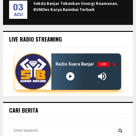
Sekda Banjar Tekankan Sinergi Keamanan,
03
BUMDes Karya Baimbai Terbaik
AGU
LIVE RADIO STREAMING
Radio Suara Banjar
LIVE
CARI BERITA
S
e