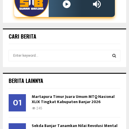
CARI BERITA
S
e
a
S
r
c
E
BERITA LAINNYA
h
f
A
o
Martapura Timur Juara Umum MTQ Nasional
01
XLIX Tingkat Kabupaten Banjar 2026
r
R
:
245
C
Sekda Banjar Tanamkan Nilai Revolusi Mental
H