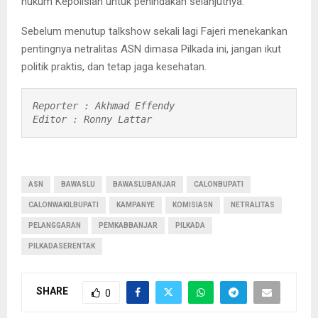
hukum Kepolisian untuk penindakan selanjutnya.
Sebelum menutup talkshow sekali lagi Fajeri menekankan
pentingnya netralitas ASN dimasa Pilkada ini, jangan ikut
politik praktis, dan tetap jaga kesehatan.
Reporter : Akhmad Effendy

Editor : Ronny Lattar 
ASN
BAWASLU
BAWASLUBANJAR
CALONBUPATI
CALONWAKILBUPATI
KAMPANYE
KOMISIASN
NETRALITAS
PELANGGARAN
PEMKABBANJAR
PILKADA
PILKADASERENTAK
SHARE
0