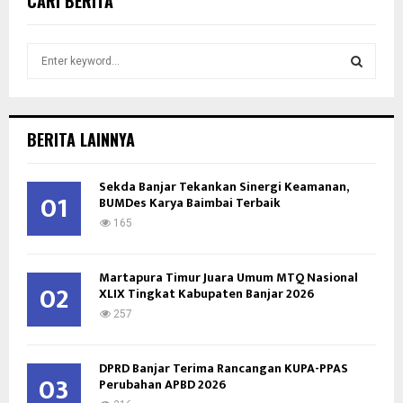
CARI BERITA
S
e
a
S
r
c
E
BERITA LAINNYA
h
f
A
Sekda Banjar Tekankan Sinergi Keamanan,
o
01
BUMDes Karya Baimbai Terbaik
r
R
:
165
C
Martapura Timur Juara Umum MTQ Nasional
H
02
XLIX Tingkat Kabupaten Banjar 2026
257
DPRD Banjar Terima Rancangan KUPA-PPAS
03
Perubahan APBD 2026