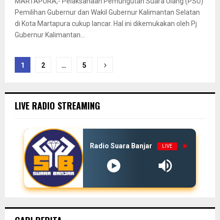
MARTAPURA,- Pelaksanaan Pemungutan Suara Ulang (PSU)
Pemilihan Gubernur dan Wakil Gubernur Kalimantan Selatan
di Kota Martapura cukup lancar. Hal ini dikemukakan oleh Pj
Gubernur Kalimantan...
Paginasi
1
2
…
5
pos
LIVE RADIO STREAMING
Radio Suara Banjar
LIVE