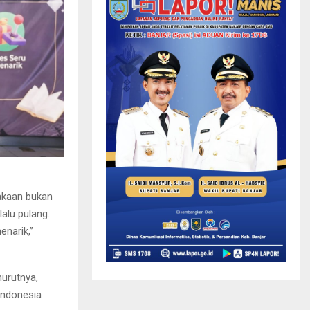
akaan bukan
alu pulang.
enarik,”
nurutnya,
Indonesia