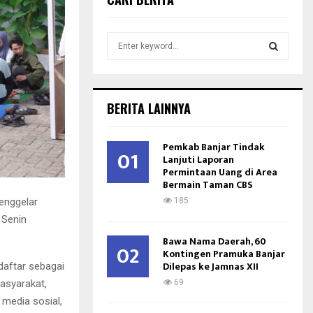
S
e
a
S
r
c
E
BERITA LAINNYA
h
f
A
o
Pemkab Banjar Tindak
01
r
Lanjuti Laporan
R
Permintaan Uang di Area
:
Bermain Taman CBS
C
enggelar
185
H
 Senin
Bawa Nama Daerah, 60
02
Kontingen Pramuka Banjar
Dilepas ke Jamnas XII
daftar sebagai
asyarakat,
69
 media sosial,