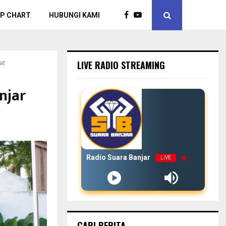
P CHART
HUBUNGI KAMI
LIVE RADIO STREAMING
at
njar
Radio Suara Banjar
LIVE
CARI BERITA