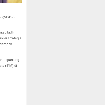
masyarakat
g dibidik
nilai strategis
i dampak
an sepanjang
a (IPM) di