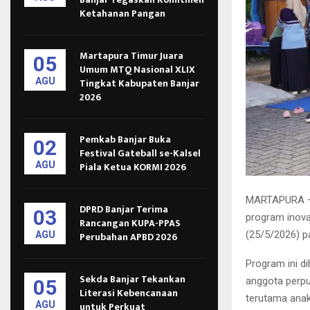
Ketahanan Pangan
Martapura Timur Juara
05
Umum MTQ Nasional XLIX
AGU
Tingkat Kabupaten Banjar
2026
Pemkab Banjar Buka
02
Festival Gateball se-Kalsel
AGU
Piala Ketua KORMI 2026
MARTAPURA – 
DPRD Banjar Terima
03
program inova
Rancangan KUPA-PPAS
(25/5/2026) pa
AGU
Perubahan APBD 2026
Program ini d
Sekda Banjar Tekankan
anggota perpu
05
Literasi Kebencanaan
terutama anak
AGU
untuk Perkuat