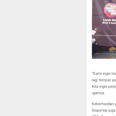
“Kami ingin h
lagi tempat y
Kita ingin pe
ujarnya.
Keberhasilan p
Dispersip jug