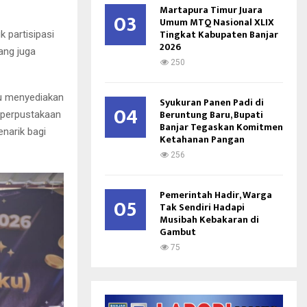
Martapura Timur Juara
03
Umum MTQ Nasional XLIX
Tingkat Kabupaten Banjar
 partisipasi
2026
ang juga
250
u menyediakan
Syukuran Panen Padi di
04
Beruntung Baru, Bupati
, perpustakaan
Banjar Tegaskan Komitmen
enarik bagi
Ketahanan Pangan
256
Pemerintah Hadir, Warga
05
Tak Sendiri Hadapi
Musibah Kebakaran di
Gambut
75