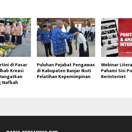
tini di Pasar
Puluhan Pejabat Pengawas
Webinar Literas
ilbab Kreasi
di Kabupaten Banjar Ikuti
Pahami Sisi Po
Hangatkan
Pelatihan Kepemimpinan
Berinternet
g Nafkah