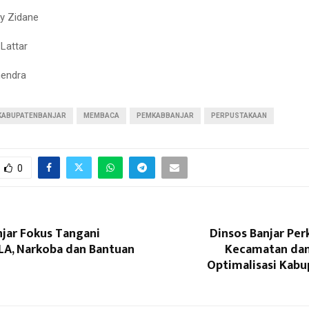
ky Zidane
 Lattar
hendra
KABUPATENBANJAR
MEMBACA
PEMKABBANJAR
PERPUSTAKAAN
0
jar Fokus Tangani
Dinsos Banjar Per
KLA, Narkoba dan Bantuan
Kecamatan dan
Optimalisasi Kabu