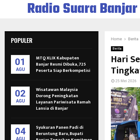
Radio Suara Banjar
POPULER
Home
Berita
Berita
Hari S
MTQ XLIX Kabupaten
01
Banjar Resmi Dibuka, 725
Tingka
AGU
Peserta Siap Berkompetisi
25 Mei 2026
Wisatawan Malaysia
02
Dorong Peningkatan
AGU
Layanan Pariwisata Ramah
Lansia di Banjar
Syukuran Panen Padi di
04
Beruntung Baru, Bupati
AGU
Banjar Tegaskan Komitmen