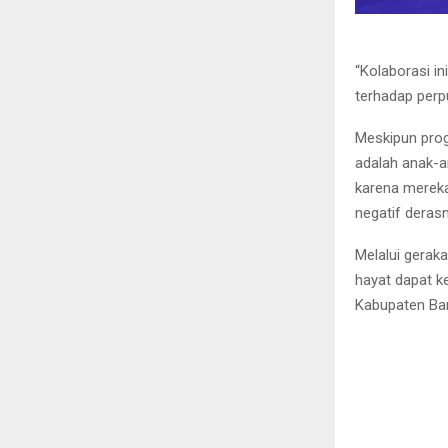
“Kolaborasi i
terhadap perp
Meskipun prog
adalah anak-an
karena mereka
negatif derasn
Melalui gerak
hayat dapat 
Kabupaten Ban