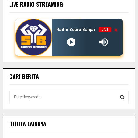
LIVE RADIO STREAMING
Radio Suara Banjar
LIVE
CARI BERITA
S
e
a
S
r
c
E
BERITA LAINNYA
h
f
A