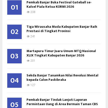
o
Pemkab Banjar Buka Festival Gateball se-
01
Kalsel Piala Ketua KORMI 2026
r
R
:
238
C
Tiga Wirausaha Muda Kabupaten Banjar Raih
H
02
Prestasi di Tingkat Provinsi
241
Martapura Timur Juara Umum MTQ Nasional
03
XLIX Tingkat Kabupaten Banjar 2026
201
Sekda Banjar Tanamkan Nilai Revolusi Mental
04
kepada Calon Paskibraka
127
Pemkab Banjar Tindak Lanjuti Laporan
05
Permintaan Uang di Area Bermain Taman CBS