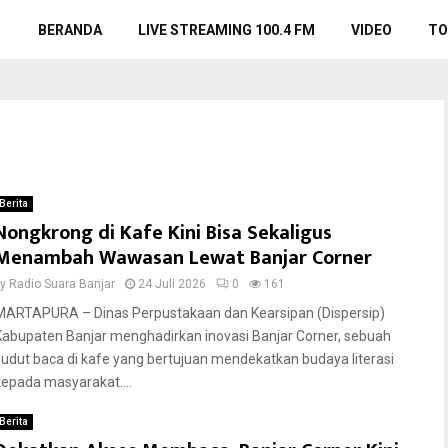
BERANDA
LIVE STREAMING 100.4 FM
VIDEO
TO
Berita
Nongkrong di Kafe Kini Bisa Sekaligus
Menambah Wawasan Lewat Banjar Corner
by
Radio Suara Banjar
24 Juli 2026
0
161
MARTAPURA – Dinas Perpustakaan dan Kearsipan (Dispersip)
Kabupaten Banjar menghadirkan inovasi Banjar Corner, sebuah
sudut baca di kafe yang bertujuan mendekatkan budaya literasi
kepada masyarakat....
Berita