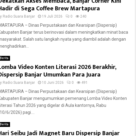
Dekatkan Akses Membaca, Banjar Corner Kini
Hadir di Sega Coffee Brew Martapura
by
Radio Suara Banjar
19 Juli 2026
0
240
MARTAPURA – Dinas Perpustakaan dan Kearsipan (Dispersip)
Kabupaten Banjar terus berinovasi dalam meningkatkan minat baca
masyarakat. Salah satu langkah nyata yang diambil adalah dengan
menghadirkan...
Berita
Lomba Video Konten Literasi 2026 Berakhir,
Dispersip Banjar Umumkan Para Juara
by
Radio Suara Banjar
10 Juni 2026
0
491
MARTAPURA – Dinas Perpustakaan dan Kearsipan (Dispersip)
Kabupaten Banjar mengumumkan pemenang Lomba Video Konten
Literasi Tahun 2026 yang digelar di Aula kantornya, Rabu
10/6/2026) pagi....
Berita
Hari Seibu Jadi Magnet Baru Dispersip Banjar