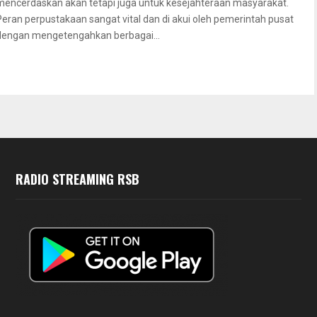
mencerdaskan akan tetapi juga untuk kesejahteraan masyarakat.
Peran perpustakaan sangat vital dan di akui oleh pemerintah pusat
dengan mengetengahkan berbagai...
RADIO STREAMING RSB