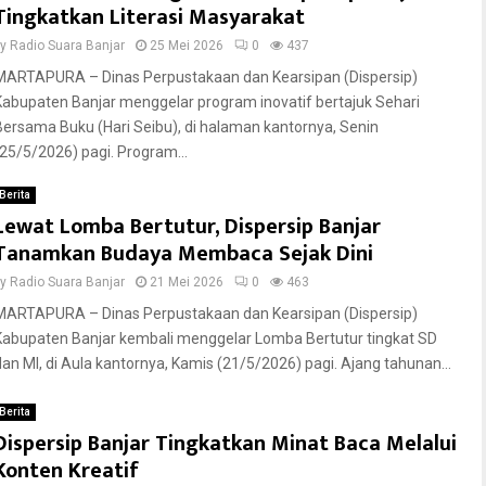
Tingkatkan Literasi Masyarakat
by
Radio Suara Banjar
25 Mei 2026
0
437
MARTAPURA – Dinas Perpustakaan dan Kearsipan (Dispersip)
Kabupaten Banjar menggelar program inovatif bertajuk Sehari
Bersama Buku (Hari Seibu), di halaman kantornya, Senin
(25/5/2026) pagi. Program...
Berita
Lewat Lomba Bertutur, Dispersip Banjar
Tanamkan Budaya Membaca Sejak Dini
by
Radio Suara Banjar
21 Mei 2026
0
463
MARTAPURA – Dinas Perpustakaan dan Kearsipan (Dispersip)
Kabupaten Banjar kembali menggelar Lomba Bertutur tingkat SD
dan MI, di Aula kantornya, Kamis (21/5/2026) pagi. Ajang tahunan...
Berita
Dispersip Banjar Tingkatkan Minat Baca Melalui
Konten Kreatif