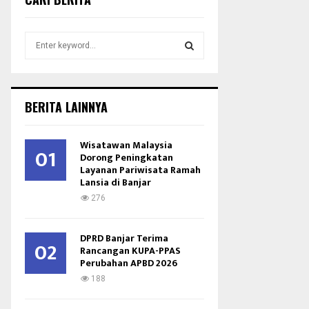
S
e
a
S
r
c
E
BERITA LAINNYA
h
f
A
o
Wisatawan Malaysia
01
r
Dorong Peningkatan
R
Layanan Pariwisata Ramah
:
Lansia di Banjar
C
276
H
DPRD Banjar Terima
02
Rancangan KUPA-PPAS
Perubahan APBD 2026
188