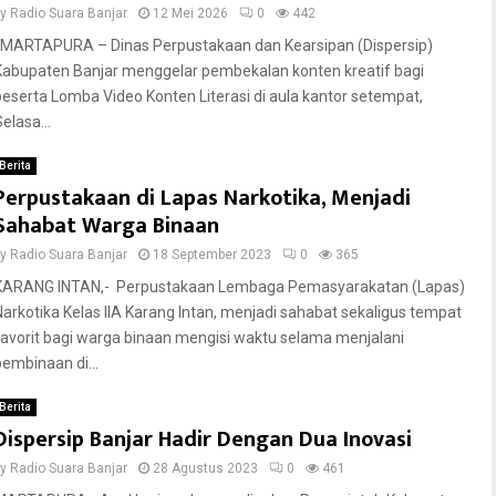
by
Radio Suara Banjar
12 Mei 2026
0
442
MARTAPURA – Dinas Perpustakaan dan Kearsipan (Dispersip)
Kabupaten Banjar menggelar pembekalan konten kreatif bagi
peserta Lomba Video Konten Literasi di aula kantor setempat,
elasa...
Berita
Perpustakaan di Lapas Narkotika, Menjadi
Sahabat Warga Binaan
by
Radio Suara Banjar
18 September 2023
0
365
KARANG INTAN,- Perpustakaan Lembaga Pemasyarakatan (Lapas)
Narkotika Kelas IIA Karang Intan, menjadi sahabat sekaligus tempat
favorit bagi warga binaan mengisi waktu selama menjalani
pembinaan di...
Berita
Dispersip Banjar Hadir Dengan Dua Inovasi
by
Radio Suara Banjar
28 Agustus 2023
0
461