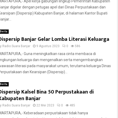
MARTAPURA,- Apel kerja gabungan lingkup Pemerintah Kabupaten
Banjar digelar dengan petugas apel dari Dinas Perpustakaan dan
Kearsipan (Dispersip) Kabupaten Banjar, di halaman Kantor Bupati
anjar...
Berita
Dispersip Banjar Gelar Lomba Literasi Keluarga
by
Radio Suara Banjar
9 Agustus 2023
0
586
MARTAPURA,- Guna meningkatkan rasa cinta membaca di
lingkungan keluarga dan mengenalkan serta mengembangkan
wawasan literasi pada masyarakat umum, terutama keluarga Dinas
Perpustakaan dan Kearsipan (Dispersip)...
Berita
Dispersip Kalsel Bina 50 Perpustakaan di
Kabupaten Banjar
by
Radio Suara Banjar
22 Mei 2023
0
485
MARTAPURA,- Keberadaan perpustakaan tidak hanya