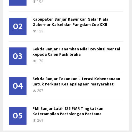
:
107
C
Kabupaten Banjar Kawinkan Gelar Piala
H
02
Gubernur Kalsel dan Pangdam Cup XXII
123
Sekda Banjar Tanamkan Nilai Revolusi Mental
03
kepada Calon Paskibraka
170
Sekda Banjar Tekankan Literasi Kebencanaan
04
untuk Perkuat Kesiapsiagaan Masyarakat
207
PMI Banjar Latih 125 PMR Tingkatkan
05
Keterampilan Pertolongan Pertama
269