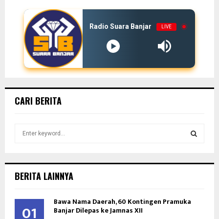
Radio Suara Banjar
LIVE
CARI BERITA
S
e
a
S
r
c
E
BERITA LAINNYA
h
f
A
Bawa Nama Daerah, 60 Kontingen Pramuka
o
01
Banjar Dilepas ke Jamnas XII
r
R