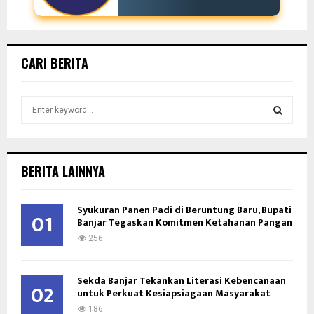
CARI BERITA
S
e
a
S
r
c
E
BERITA LAINNYA
h
f
A
o
Syukuran Panen Padi di Beruntung Baru, Bupati
01
Banjar Tegaskan Komitmen Ketahanan Pangan
r
R
:
256
C
Sekda Banjar Tekankan Literasi Kebencanaan
H
02
untuk Perkuat Kesiapsiagaan Masyarakat
186