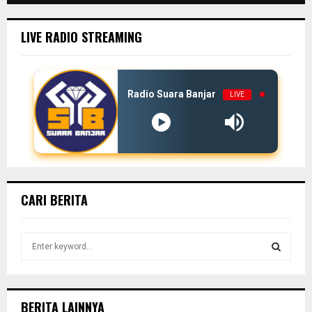
LIVE RADIO STREAMING
Radio Suara Banjar
LIVE
CARI BERITA
S
e
a
S
r
c
E
BERITA LAINNYA