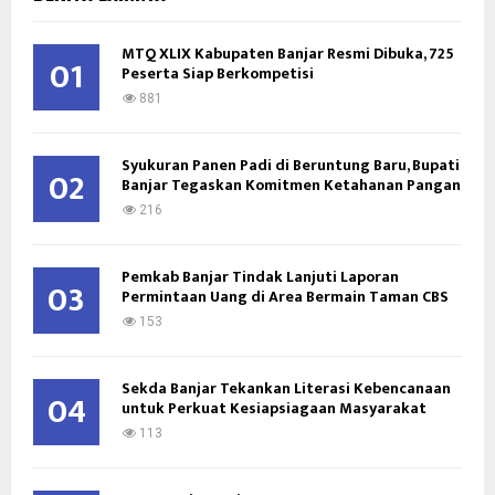
h
f
A
o
MTQ XLIX Kabupaten Banjar Resmi Dibuka, 725
01
Peserta Siap Berkompetisi
r
R
:
881
C
Syukuran Panen Padi di Beruntung Baru, Bupati
H
02
Banjar Tegaskan Komitmen Ketahanan Pangan
216
Pemkab Banjar Tindak Lanjuti Laporan
03
Permintaan Uang di Area Bermain Taman CBS
153
Sekda Banjar Tekankan Literasi Kebencanaan
04
untuk Perkuat Kesiapsiagaan Masyarakat
113