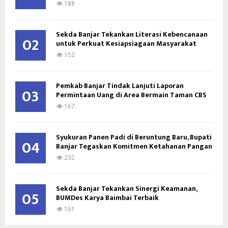
:
188
C
Sekda Banjar Tekankan Literasi Kebencanaan
H
02
untuk Perkuat Kesiapsiagaan Masyarakat
152
Pemkab Banjar Tindak Lanjuti Laporan
03
Permintaan Uang di Area Bermain Taman CBS
167
Syukuran Panen Padi di Beruntung Baru, Bupati
04
Banjar Tegaskan Komitmen Ketahanan Pangan
232
Sekda Banjar Tekankan Sinergi Keamanan,
05
BUMDes Karya Baimbai Terbaik
151