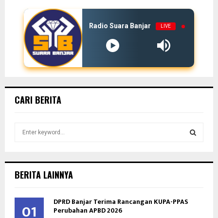
Radio Suara Banjar
LIVE
CARI BERITA
S
e
a
S
r
c
E
BERITA LAINNYA
h
f
A
o
DPRD Banjar Terima Rancangan KUPA-PPAS
01
Perubahan APBD 2026
r
R