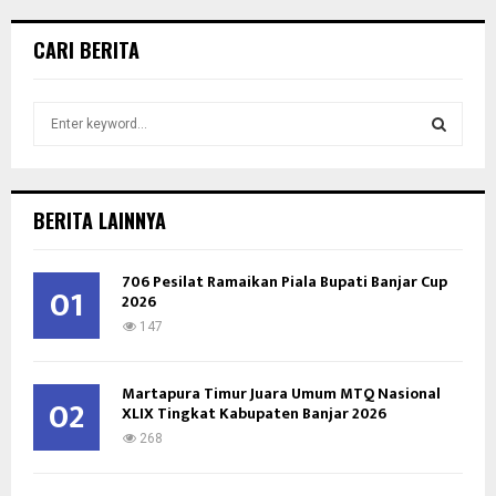
CARI BERITA
S
e
a
S
r
c
E
BERITA LAINNYA
h
f
A
o
706 Pesilat Ramaikan Piala Bupati Banjar Cup
01
2026
r
R
:
147
C
Martapura Timur Juara Umum MTQ Nasional
H
02
XLIX Tingkat Kabupaten Banjar 2026
268