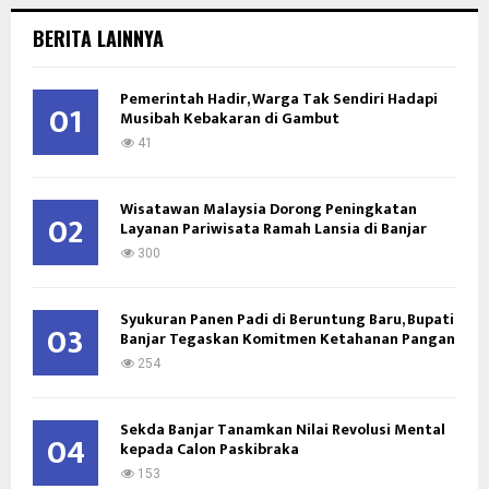
r
c
E
BERITA LAINNYA
h
f
A
o
Pemerintah Hadir, Warga Tak Sendiri Hadapi
01
Musibah Kebakaran di Gambut
r
R
:
41
C
Wisatawan Malaysia Dorong Peningkatan
H
02
Layanan Pariwisata Ramah Lansia di Banjar
300
Syukuran Panen Padi di Beruntung Baru, Bupati
03
Banjar Tegaskan Komitmen Ketahanan Pangan
254
Sekda Banjar Tanamkan Nilai Revolusi Mental
04
kepada Calon Paskibraka
153