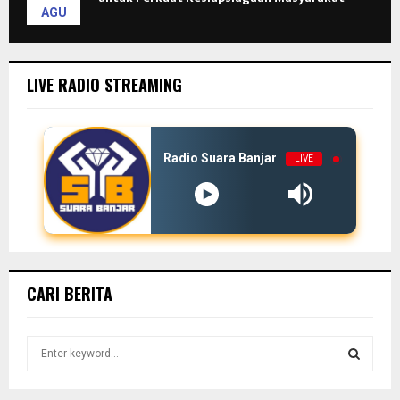
AGU
LIVE RADIO STREAMING
Radio Suara Banjar
LIVE
CARI BERITA
S
e
a
S