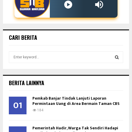
CARI BERITA
S
e
a
S
r
c
E
BERITA LAINNYA
h
f
A
Pemkab Banjar Tindak Lanjuti Laporan
o
01
Permintaan Uang di Area Bermain Taman CBS
r
R
:
184
C
Pemerintah Hadir, Warga Tak Sendiri Hadapi
H