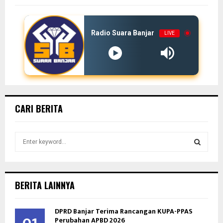
Radio Suara Banjar
LIVE
CARI BERITA
S
e
a
S
r
c
E
BERITA LAINNYA
h
f
A
DPRD Banjar Terima Rancangan KUPA-PPAS
o
Perubahan APBD 2026
r
R