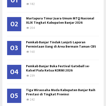
01
:
182
C
Martapura Timur Juara Umum MTQ Nasional
H
02
XLIX Tingkat Kabupaten Banjar 2026
204
Pemkab Banjar Tindak Lanjuti Laporan
03
Permintaan Uang di Area Bermain Taman CBS
160
Pemkab Banjar Buka Festival Gateball se-
04
Kalsel Piala Ketua KORMI 2026
239
Tiga Wirausaha Muda Kabupaten Banjar Raih
05
Prestasi di Tingkat Provinsi
242