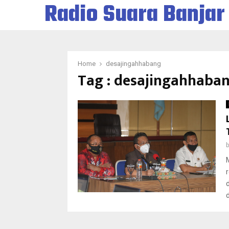
Radio Suara Banjar
Home
desajingahhabang
Tag : desajingahhaba