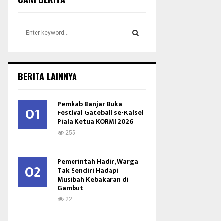
S
e
a
S
r
c
E
BERITA LAINNYA
h
f
A
o
Pemkab Banjar Buka
01
r
Festival Gateball se-Kalsel
R
Piala Ketua KORMI 2026
:
C
255
H
Pemerintah Hadir, Warga
02
Tak Sendiri Hadapi
Musibah Kebakaran di
Gambut
22