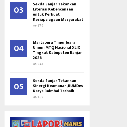
Sekda Banjar Tekankan
03
Literasi Kebencanaan
untuk Perkuat
Kesiapsiagaan Masyarakat
179
Martapura Timur Juara
04
Umum MTQ Nasional XLIX
Tingkat Kabupaten Banjar
2026
241
Sekda Banjar Tekankan
05
Sinergi Keamanan, BUMDes
Karya Baimbai Terbaik
159