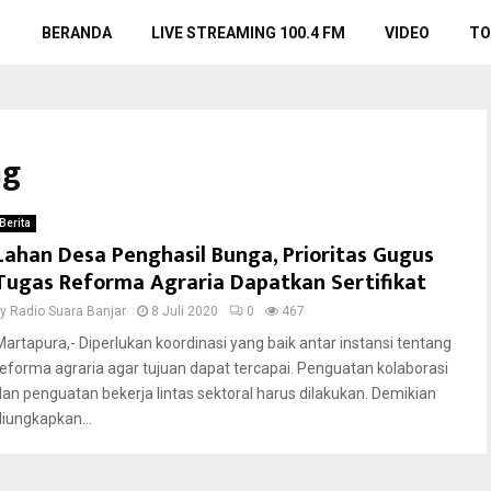
BERANDA
LIVE STREAMING 100.4 FM
VIDEO
TO
ng
Berita
Lahan Desa Penghasil Bunga, Prioritas Gugus
Tugas Reforma Agraria Dapatkan Sertifikat
by
Radio Suara Banjar
8 Juli 2020
0
467
Martapura,- Diperlukan koordinasi yang baik antar instansi tentang
reforma agraria agar tujuan dapat tercapai. Penguatan kolaborasi
dan penguatan bekerja lintas sektoral harus dilakukan. Demikian
diungkapkan...