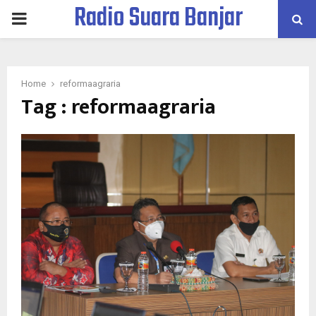
Radio Suara Banjar
PRIMARY
MENU
Home
reformaagraria
Tag : reformaagraria