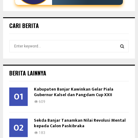
CARI BERITA
S
e
a
S
r
c
E
BERITA LAINNYA
h
f
A
Kabupaten Banjar Kawinkan Gelar Piala
o
01
Gubernur Kalsel dan Pangdam Cup XXII
r
R
:
609
C
Sekda Banjar Tanamkan Nilai Revolusi Mental
H
02
kepada Calon Paskibraka
183