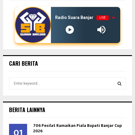
Radio Suara Banjar
LIVE
CARI BERITA
S
e
a
S
r
c
E
BERITA LAINNYA
h
f
A
706 Pesilat Ramaikan Piala Bupati Banjar Cup
o
01
2026
r
R