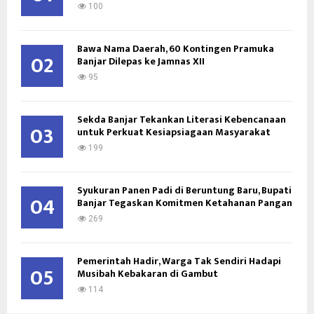
:
100
C
Bawa Nama Daerah, 60 Kontingen Pramuka
H
02
Banjar Dilepas ke Jamnas XII
95
Sekda Banjar Tekankan Literasi Kebencanaan
03
untuk Perkuat Kesiapsiagaan Masyarakat
199
Syukuran Panen Padi di Beruntung Baru, Bupati
04
Banjar Tegaskan Komitmen Ketahanan Pangan
269
Pemerintah Hadir, Warga Tak Sendiri Hadapi
05
Musibah Kebakaran di Gambut
114