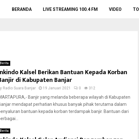
BERANDA
LIVE STREAMING 100.4 FM
VIDEO
TO
Berita
Inkindo Kalsel Berikan Bantuan Kepada Korban
Banjir di Kabupaten Banjar
by
Radio Suara Banjar
19 Januari 2021
0
312
MARTAPURA,- Banjir yang melanda beberapa wilayah di Kabupaten
Banjar mendapat perhatian khusus banyak pihak terutama dalam
penyaluran bantuan kepada korban terdampak banjir. Bantuan dari
erbagai...
Berita