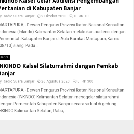
Inkindo Kalsel Gelar Audiensi Pengembangan
Pertanian di Kabupaten Banjar
by
Radio Suara Banjar
9 Oktober 2020
0
311
MARTAPURA,- Dewan Pengurus Provinsi Ikatan Nasional Konsultan
Indonesia (Inkindo) Kalimantan Selatan melakukan audiensi dengan
Pemerintah Kabupaten Banjar di Aula Barakat Martapura, Kamis
(08/10) siang. Pada...
Berita
INKINDO Kalsel Silaturrahmi dengan Pemkab
Banjar
by
Radio Suara Banjar
26 Agustus 2020
0
300
MARTAPURA,- Dewan Pengurus Provinsi Ikatan Nasional Konsultan
Indonesia (INKINDO) Kalimantan Selatan menggelar silaturrahmi
dengan Pemerintah Kabupaten Banjar secara virtual di gedung
INKINDO Kalimantan Selatan, Rabu,...