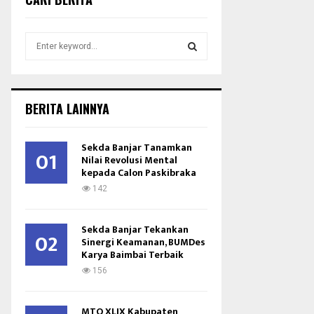
S
e
a
S
r
c
E
BERITA LAINNYA
h
f
A
o
Sekda Banjar Tanamkan
01
r
Nilai Revolusi Mental
R
kepada Calon Paskibraka
:
C
142
H
Sekda Banjar Tekankan
02
Sinergi Keamanan, BUMDes
Karya Baimbai Terbaik
156
MTQ XLIX Kabupaten