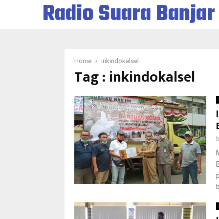
Radio Suara Banjar
Home
inkindokalsel
Tag : inkindokalsel
b