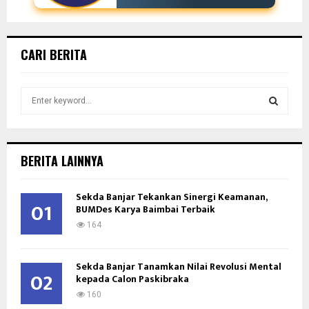
CARI BERITA
S
e
a
S
r
c
E
BERITA LAINNYA
h
f
A
Sekda Banjar Tekankan Sinergi Keamanan,
o
01
BUMDes Karya Baimbai Terbaik
r
R
:
164
C
Sekda Banjar Tanamkan Nilai Revolusi Mental
H
02
kepada Calon Paskibraka
160