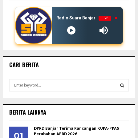
Radio Suara Banjar
LIVE
CARI BERITA
S
e
a
S
r
c
E
BERITA LAINNYA
h
f
A
DPRD Banjar Terima Rancangan KUPA-PPAS
o
01
Perubahan APBD 2026
r
R