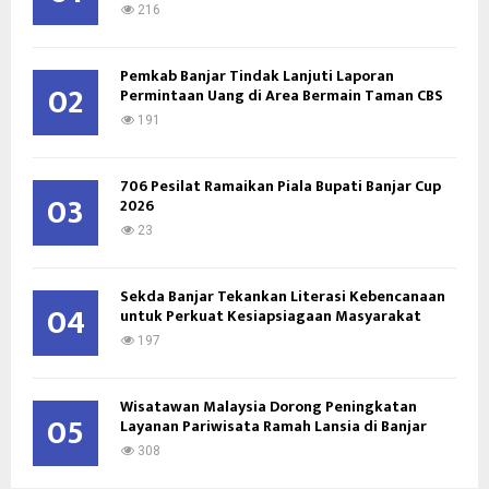
:
216
C
Pemkab Banjar Tindak Lanjuti Laporan
H
02
Permintaan Uang di Area Bermain Taman CBS
191
706 Pesilat Ramaikan Piala Bupati Banjar Cup
03
2026
23
Sekda Banjar Tekankan Literasi Kebencanaan
04
untuk Perkuat Kesiapsiagaan Masyarakat
197
Wisatawan Malaysia Dorong Peningkatan
05
Layanan Pariwisata Ramah Lansia di Banjar
308