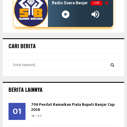
Radio Suara Banjar
LIVE
CARI BERITA
S
e
a
S
r
c
E
BERITA LAINNYA
h
f
A
706 Pesilat Ramaikan Piala Bupati Banjar Cup
o
01
2026
r
R
:
168
C