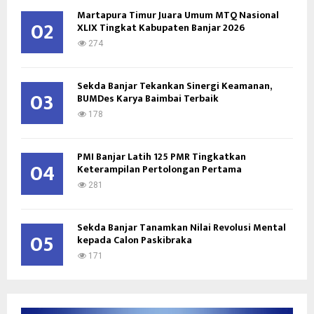
Martapura Timur Juara Umum MTQ Nasional
H
02
XLIX Tingkat Kabupaten Banjar 2026
274
Sekda Banjar Tekankan Sinergi Keamanan,
03
BUMDes Karya Baimbai Terbaik
178
PMI Banjar Latih 125 PMR Tingkatkan
04
Keterampilan Pertolongan Pertama
281
Sekda Banjar Tanamkan Nilai Revolusi Mental
05
kepada Calon Paskibraka
171