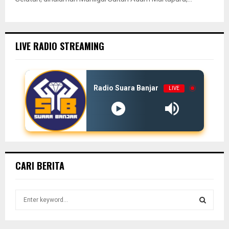
LIVE RADIO STREAMING
Radio Suara Banjar
LIVE
CARI BERITA
S
e
a
S
r