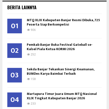
c
E
BERITA LAINNYA
h
f
A
MTQ XLIX Kabupaten Banjar Resmi Dibuka, 725
o
01
Peserta Siap Berkompetisi
r
R
:
906
C
Pemkab Banjar Buka Festival Gateball se-
H
02
Kalsel Piala Ketua KORMI 2026
252
Sekda Banjar Tekankan Sinergi Keamanan,
03
BUMDes Karya Baimbai Terbaik
158
Martapura Timur Juara Umum MTQ Nasional
04
XLIX Tingkat Kabupaten Banjar 2026
233