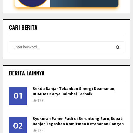
CARI BERITA
S
e
a
S
r
c
E
BERITA LAINNYA
h
f
A
Sekda Banjar Tekankan Sinergi Keamanan,
o
01
BUMDes Karya Baimbai Terbaik
r
R
:
173
C
Syukuran Panen Padi di Beruntung Baru, Bupati
H
02
Banjar Tegaskan Komitmen Ketahanan Pangan
274