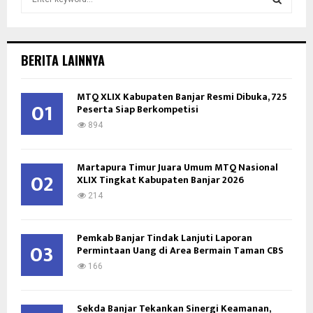
e
a
S
r
c
E
BERITA LAINNYA
h
f
A
MTQ XLIX Kabupaten Banjar Resmi Dibuka, 725
o
01
Peserta Siap Berkompetisi
r
R
:
894
C
Martapura Timur Juara Umum MTQ Nasional
H
02
XLIX Tingkat Kabupaten Banjar 2026
214
Pemkab Banjar Tindak Lanjuti Laporan
03
Permintaan Uang di Area Bermain Taman CBS
166
Sekda Banjar Tekankan Sinergi Keamanan,