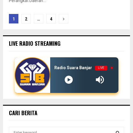
Perangkat Daerah...
Paginasi
1
2
…
4
pos
LIVE RADIO STREAMING
Radio Suara Banjar
LIVE
CARI BERITA
S