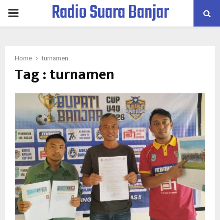
Radio Suara Banjar
PRIMARY
MENU
Home
turnamen
Tag : turnamen