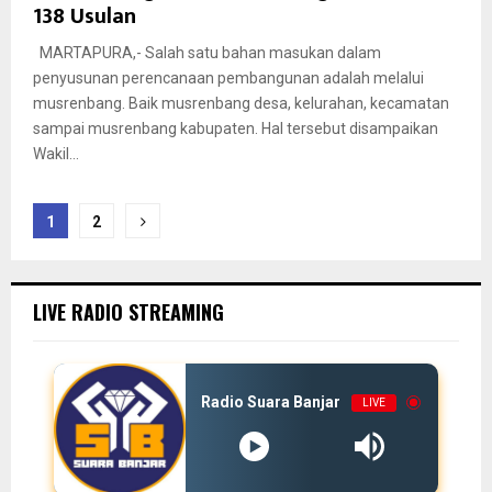
138 Usulan
MARTAPURA,- Salah satu bahan masukan dalam
penyusunan perencanaan pembangunan adalah melalui
musrenbang. Baik musrenbang desa, kelurahan, kecamatan
sampai musrenbang kabupaten. Hal tersebut disampaikan
Wakil...
Paginasi
1
2
pos
LIVE RADIO STREAMING
Radio Suara Banjar
LIVE