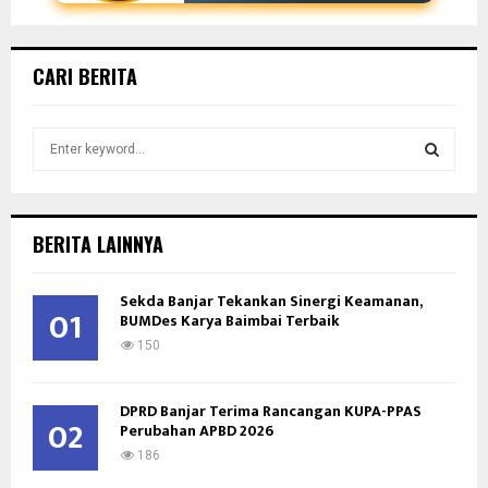
CARI BERITA
S
e
a
S
r
c
E
BERITA LAINNYA
h
f
A
Sekda Banjar Tekankan Sinergi Keamanan,
o
01
BUMDes Karya Baimbai Terbaik
r
R
:
150
C
DPRD Banjar Terima Rancangan KUPA-PPAS
H
02
Perubahan APBD 2026
186