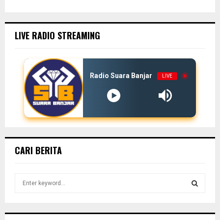
LIVE RADIO STREAMING
Radio Suara Banjar
LIVE
CARI BERITA
S
e
a
S
r
c