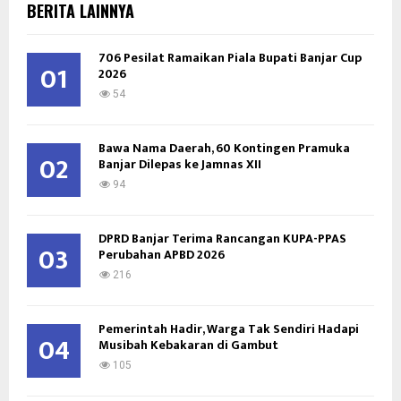
E
BERITA LAINNYA
h
f
A
706 Pesilat Ramaikan Piala Bupati Banjar Cup
o
01
2026
r
R
:
54
C
Bawa Nama Daerah, 60 Kontingen Pramuka
H
02
Banjar Dilepas ke Jamnas XII
94
DPRD Banjar Terima Rancangan KUPA-PPAS
03
Perubahan APBD 2026
216
Pemerintah Hadir, Warga Tak Sendiri Hadapi
04
Musibah Kebakaran di Gambut
105