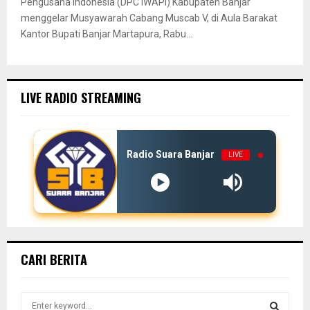
Pengusaha Indonesia (DPC IWAPI) Kabupaten Banjar
menggelar Musyawarah Cabang Muscab V, di Aula Barakat
Kantor Bupati Banjar Martapura, Rabu...
LIVE RADIO STREAMING
Radio Suara Banjar
LIVE
CARI BERITA
S