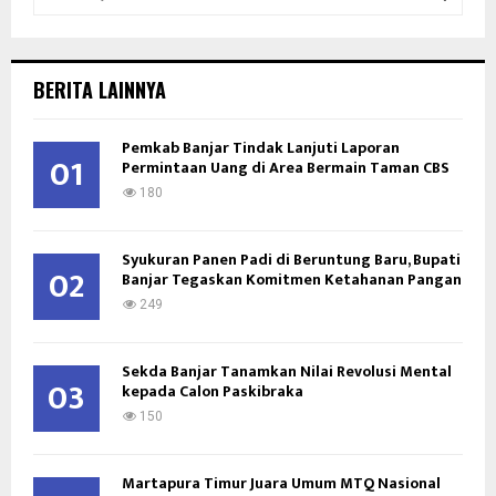
e
a
S
r
c
E
BERITA LAINNYA
h
f
A
Pemkab Banjar Tindak Lanjuti Laporan
o
01
Permintaan Uang di Area Bermain Taman CBS
r
R
:
180
C
Syukuran Panen Padi di Beruntung Baru, Bupati
H
02
Banjar Tegaskan Komitmen Ketahanan Pangan
249
Sekda Banjar Tanamkan Nilai Revolusi Mental
03
kepada Calon Paskibraka
150
Martapura Timur Juara Umum MTQ Nasional