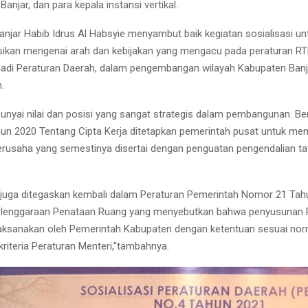
anjar, dan para kepala instansi vertikal.
Banjar Habib Idrus Al Habsyie menyambut baik kegiatan sosialisasi un
ikan mengenai arah dan kebijakan yang mengacu pada peraturan RT
adi Peraturan Daerah, dalam pengembangan wilayah Kabupaten Banj
.
yai nilai dan posisi yang sangat strategis dalam pembangunan. B
n 2020 Tentang Cipta Kerja ditetapkan pemerintah pusat untuk me
usaha yang semestinya disertai dengan penguatan pengendalian tat
t juga ditegaskan kembali dalam Peraturan Pemerintah Nomor 21 Ta
elenggaraan Penataan Ruang yang menyebutkan bahwa penyusunan 
aksanakan oleh Pemerintah Kabupaten dengan ketentuan sesuai norm
kriteria Peraturan Menteri,”tambahnya.