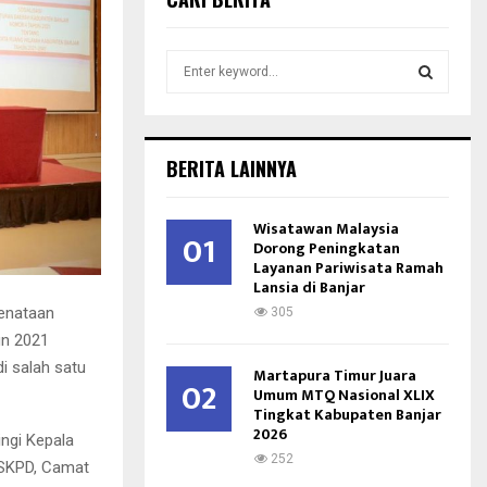
S
e
a
S
r
c
E
BERITA LAINNYA
h
f
A
o
Wisatawan Malaysia
01
r
Dorong Peningkatan
R
Layanan Pariwisata Ramah
:
Lansia di Banjar
C
enataan
305
H
un 2021
i salah satu
Martapura Timur Juara
02
Umum MTQ Nasional XLIX
Tingkat Kabupaten Banjar
2026
ingi Kepala
252
a SKPD, Camat