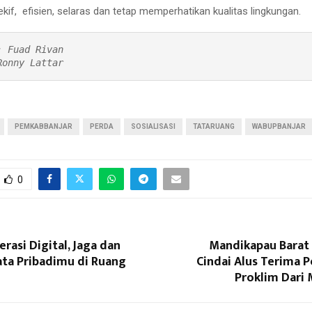
kif, efisien, selaras dan tetap memperhatikan kualitas lingkungan.
 Fuad Rivan

Ronny Lattar
PEMKABBANJAR
PERDA
SOSIALISASI
TATARUANG
WABUPBANJAR
0
erasi Digital, Jaga dan
Mandikapau Barat
ata Pribadimu di Ruang
Cindai Alus Terima 
Proklim Dari 