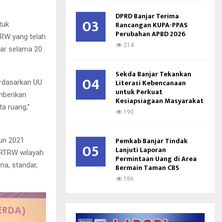
DPRD Banjar Terima
03
Rancangan KUPA-PPAS
tuk
Perubahan APBD 2026
RW yang telah
214
ar selama 20
Sekda Banjar Tekankan
04
Literasi Kebencanaan
erdasarkan UU
untuk Perkuat
mberikan
Kesiapsiagaan Masyarakat
a ruang,”
190
Pemkab Banjar Tindak
hun 2021
05
Lanjuti Laporan
RTRW wilayah
Permintaan Uang di Area
a, standar,
Bermain Taman CBS
186