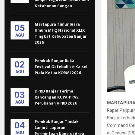
Ketahanan Pangan
Martapura Timur Juara
05
Umum MTQ Nasional XLIX
AGU
Tingkat Kabupaten Banjar
2026
Pemkab Banjar Buka
02
Festival Gateball se-Kalsel
AGU
Piala Ketua KORMI 2026
DPRD Banjar Terima
03
Rancangan KUPA-PPAS
AGU
Perubahan APBD 2026
MARTAPURA
Rapat Paripur
Banjar Terhad
Pemkab Banjar Tindak
04
Command Cente
Lanjuti Laporan
di Gedung DPRD
AGU
Permintaan Uang di Area