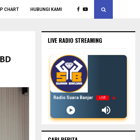
P CHART
HUBUNGI KAMI
LIVE RADIO STREAMING
PBD
Radio Suara Banjar
LIVE
CARI BERITA