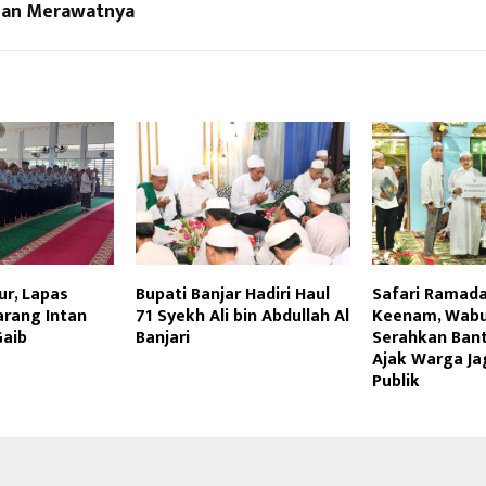
an Merawatnya
ur, Lapas
Bupati Banjar Hadiri Haul
Safari Ramada
arang Intan
71 Syekh Ali bin Abdullah Al
Keenam, Wabu
Gaib
Banjari
Serahkan Ban
Ajak Warga Jag
Publik