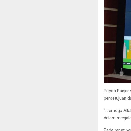
Bupati Banjar
persetujuan d
“ semoga All
dalam menjal
Pada rapat pa