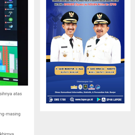
sihnya atas
ing-masing
khirnya