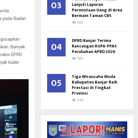
03
Lanjuti Laporan
Permintaan Uang di Area
perda
Bermain Taman CBS
a pada Badan
166
ngucapkan
DPRD Banjar Terima
04
Rancangan KUPA-PPAS
aikan. Banyak
Perubahan APBD 2026
Fraksi DPRD
185
jak bulan
Tiga Wirausaha Muda
05
Kabupaten Banjar Raih
Prestasi di Tingkat
Provinsi
244