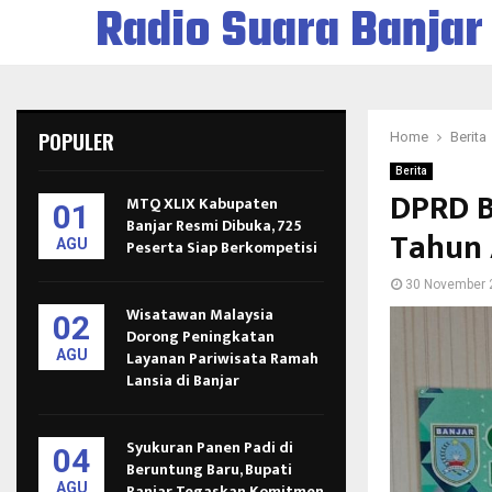
Radio Suara Banjar
POPULER
Home
Berita
Berita
DPRD B
MTQ XLIX Kabupaten
01
Banjar Resmi Dibuka, 725
Tahun 
AGU
Peserta Siap Berkompetisi
30 November 
Wisatawan Malaysia
02
Dorong Peningkatan
AGU
Layanan Pariwisata Ramah
Lansia di Banjar
Syukuran Panen Padi di
04
Beruntung Baru, Bupati
AGU
Banjar Tegaskan Komitmen