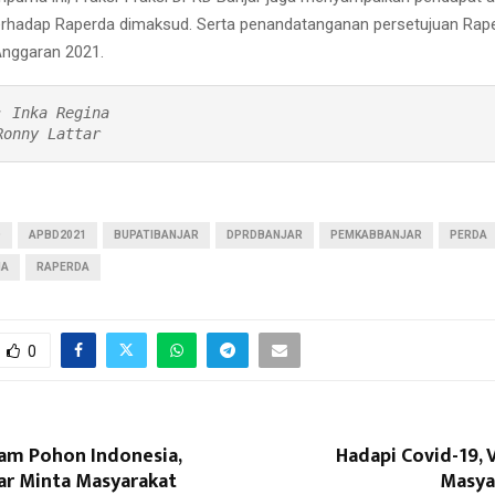
erhadap Raperda dimaksud. Serta penandatanganan persetujuan Rap
nggaran 2021.
 Inka Regina

Ronny Lattar
D
APBD2021
BUPATIBANJAR
DPRDBANJAR
PEMKABBANJAR
PERDA
NA
RAPERDA
0
am Pohon Indonesia,
Hadapi Covid-19, 
ar Minta Masyarakat
Masya