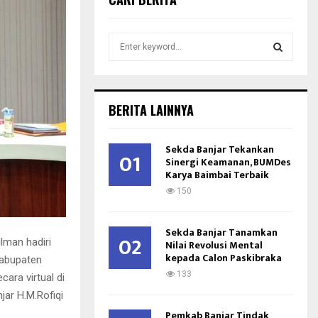
S
e
a
S
r
c
E
BERITA LAINNYA
h
f
A
o
Sekda Banjar Tekankan
01
r
Sinergi Keamanan, BUMDes
R
Karya Baimbai Terbaik
:
C
150
H
Sekda Banjar Tanamkan
02
lman hadiri
Nilai Revolusi Mental
kepada Calon Paskibraka
Kabupaten
133
ara virtual di
ar H.M.Rofiqi
Pemkab Banjar Tindak