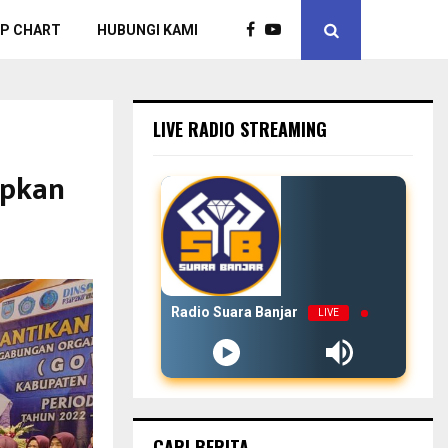
P CHART
HUBUNGI KAMI
LIVE RADIO STREAMING
apkan
Radio Suara Banjar
LIVE
CARI BERITA