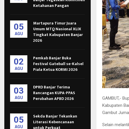
Ketahanan Pangan
Martapura Timur Juara
05
Umum MTQ Nasional XLIX
AGU
Tingkat Kabupaten Banjar
2026
Pemkab Banjar Buka
02
Festival Gateball se-Kalsel
AGU
Piala Ketua KORMI 2026
DPRD Banjar Terima
03
Rancangan KUPA-PPAS
AGU
Perubahan APBD 2026
GAMBUT,- Bupa
Kabupaten Ban
Gambut Jumat 
Sekda Banjar Tekankan
05
Literasi Kebencanaan
Selain melant
AGU
untuk Perkuat