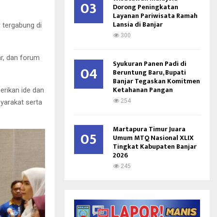
03
Dorong Peningkatan
Layanan Pariwisata Ramah
Lansia di Banjar
 tergabung di
300
ar, dan forum
Syukuran Panen Padi di
04
Beruntung Baru, Bupati
Banjar Tegaskan Komitmen
Ketahanan Pangan
rikan ide dan
254
yarakat serta
Martapura Timur Juara
05
Umum MTQ Nasional XLIX
Tingkat Kabupaten Banjar
2026
245