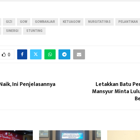
GIZI
GOW
GOWBANJAR
KETUAGOW
NURGITATIYAS
PELANTIKAN
SINERGI
STUNTING
0
aik, Ini Penjelasannya
Letakkan Batu Pe
Mansyur Minta Lul
Be