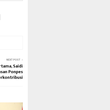
NEXT POST
rtama, Saidi
usan Ponpes
rkontribusi