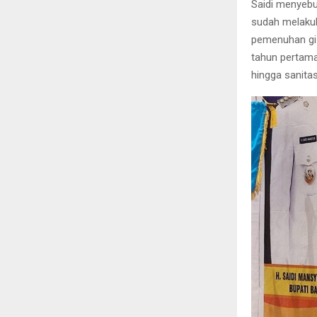
Saidi menyebu
sudah melakuk
pemenuhan giz
tahun pertama
hingga sanita