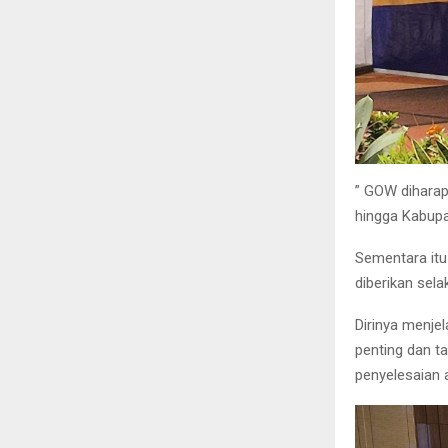
” GOW diharap
hingga Kabupa
Sementara itu
diberikan sel
Dirinya menje
penting dan t
penyelesaian a