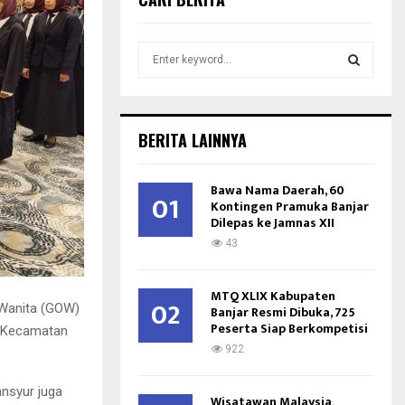
S
e
a
S
r
c
E
BERITA LAINNYA
h
f
A
o
Bawa Nama Daerah, 60
01
r
Kontingen Pramuka Banjar
R
Dilepas ke Jamnas XII
:
C
43
H
MTQ XLIX Kabupaten
02
 Wanita (GOW)
Banjar Resmi Dibuka, 725
Peserta Siap Berkompetisi
g Kecamatan
922
ansyur juga
Wisatawan Malaysia