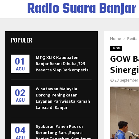
Radio Suara Banjar
POPULER
Home
Berita
Berita
GOW Ba
MTQ XLIX Kabupaten
01
Banjar Resmi Dibuka, 725
Sinergi
AGU
Peserta Siap Berkompetisi
23 September
Wisatawan Malaysia
02
Dorong Peningkatan
AGU
Layanan Pariwisata Ramah
Lansia di Banjar
Syukuran Panen Padi di
04
Beruntung Baru, Bupati
AGU
Banjar Tegaskan Komitmen