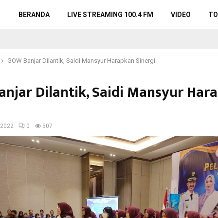
BERANDA
LIVE STREAMING 100.4 FM
VIDEO
TO
GOW Banjar Dilantik, Saidi Mansyur Harapkan Sinergi
njar Dilantik, Saidi Mansyur Har
 2022
0
507