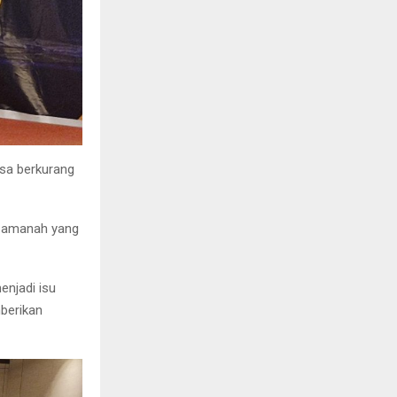
isa berkurang
s amanah yang
enjadi isu
mberikan