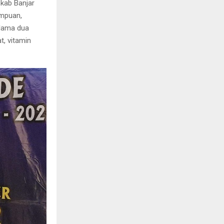
mkab Banjar
empuan,
elama dua
t, vitamin