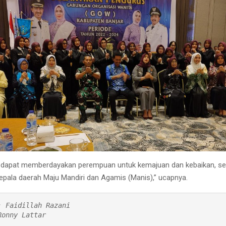
, dapat memberdayakan perempuan untuk kemajuan dan kebaikan, se
kepala daerah Maju Mandiri dan Agamis (Manis),” ucapnya.
: Faidillah Razani

Ronny Lattar