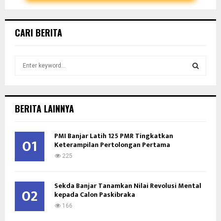
CARI BERITA
S
e
a
S
r
c
E
BERITA LAINNYA
h
f
A
o
PMI Banjar Latih 125 PMR Tingkatkan
01
Keterampilan Pertolongan Pertama
r
R
:
225
C
Sekda Banjar Tanamkan Nilai Revolusi Mental
H
02
kepada Calon Paskibraka
166