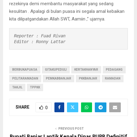
rezekinya demi membantu masyarakat yang sedang
kesulitan . Apalagi di bulan puasa ini segala amal kebaikan
kita dilipatgandakan Allah SWT, Aamiin ,” ujarnya.
Reporter : Fuad Rivan

Editor : Ronny Lattar
BERBUKAPUASA
GITAKUPEDULI
KERTAKHANYAR
PEDAGANG
PELITARAMADAN
PEMKABBANJAR
PKKBANJAR
RAMADAN
TAKJIL
TPPKK
SHARE
0
PREVIOUS POST
Bupati Banjar Lantik Kepala Dinas PUPR Definitif