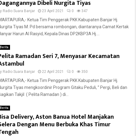
Dagangannya Dibeli Nurgita Tiyas
by
Radio Suara Banjar
23 April 2021
0
347
MARTAPURA,- Ketua Tim Penggerak PKK Kabupaten Banjar Hj.
Nurgita Tiyas M. Pd bersama rombongan, diantaranya Camat Kertak
Hanyar Harun Al Rasyid, Kepala Dinas DP2KBP3A Hj....
Berita
Pelita Ramadan Seri 7, Menyasar Kecamatan
Astambul
by
Radio Suara Banjar
22 April 2021
0
350
MARTAPURA,- Ketua Tim Penggerak PKK Kabupaten Banjar Hj.
Nurgita Tiyas mengkoordinir Program Gitaku Peduli, ” Pergi, Beli dan
agikan Takjil ( Pelita Ramadan ) di...
Berita
Bisa Delivery, Aston Banua Hotel Manjakan
Selera Dengan Menu Berbuka Khas Timur
Tengah