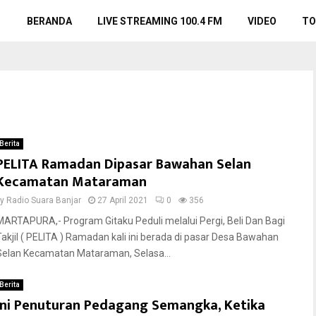
BERANDA
LIVE STREAMING 100.4 FM
VIDEO
TO
Berita
PELITA Ramadan Dipasar Bawahan Selan
Kecamatan Mataraman
by
Radio Suara Banjar
27 April 2021
0
356
MARTAPURA,- Program Gitaku Peduli melalui Pergi, Beli Dan Bagi
Takjil ( PELITA ) Ramadan kali ini berada di pasar Desa Bawahan
Selan Kecamatan Mataraman, Selasa...
Berita
Ini Penuturan Pedagang Semangka, Ketika