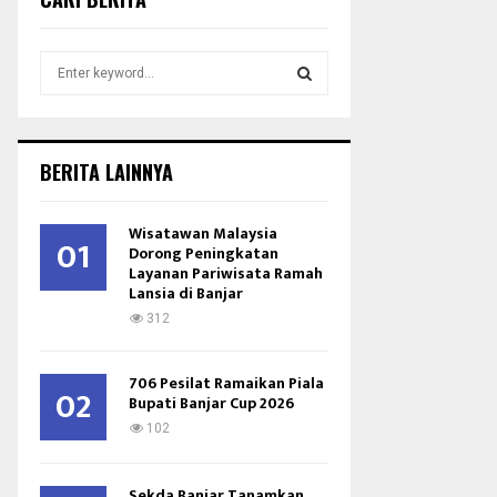
S
e
a
S
r
c
E
BERITA LAINNYA
h
f
A
o
Wisatawan Malaysia
01
r
Dorong Peningkatan
R
Layanan Pariwisata Ramah
:
Lansia di Banjar
C
312
H
706 Pesilat Ramaikan Piala
02
Bupati Banjar Cup 2026
102
Sekda Banjar Tanamkan