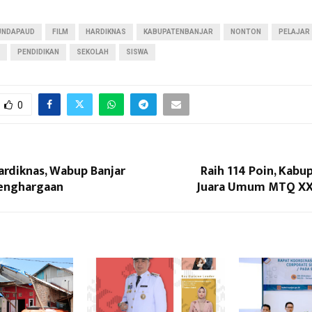
UNDAPAUD
FILM
HARDIKNAS
KABUPATENBANJAR
NONTON
PELAJAR
PENDIDIKAN
SEKOLAH
SISWA
0
ardiknas, Wabup Banjar
Raih 114 Poin, Kabu
enghargaan
Juara Umum MTQ XX