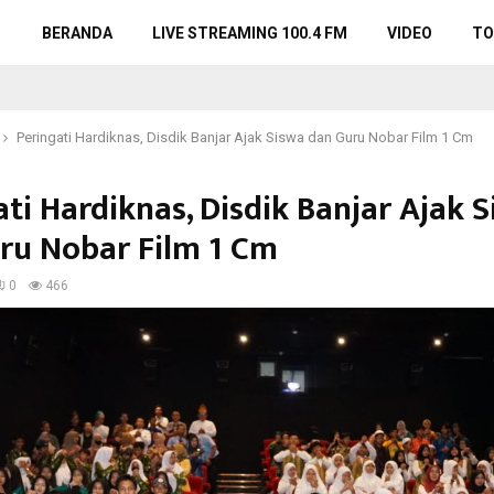
BERANDA
LIVE STREAMING 100.4 FM
VIDEO
TO
Peringati Hardiknas, Disdik Banjar Ajak Siswa dan Guru Nobar Film 1 Cm
ti Hardiknas, Disdik Banjar Ajak 
ru Nobar Film 1 Cm
0
466