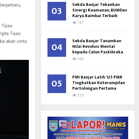
Sekda Banjar Tekankan
Banjarbaru,
03
Sinergi Keamanan, BUMDes
Karya Baimbai Terbaik
167
 Tiyas
rgita Tiyas
Sekda Banjar Tanamkan
ka akan cinta
04
Nilai Revolusi Mental
kepada Calon Paskibraka
165
PMI Banjar Latih 125 PMR
05
Tingkatkan Keterampilan
Pertolongan Pertama
215