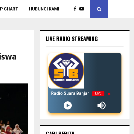
P CHART
HUBUNGI KAMI
LIVE RADIO STREAMING
Siswa
Radio Suara Banjar
LIVE
CARI BERITA