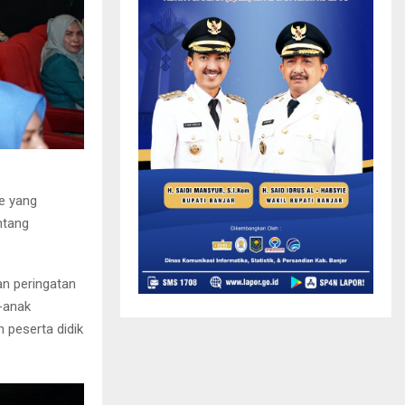
e yang
ntang
an peringatan
k-anak
 peserta didik