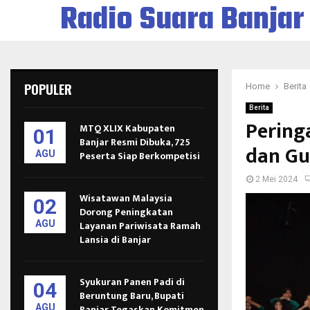
Radio Suara Banjar
POPULER
Home
Berita
Berita
Peringa
MTQ XLIX Kabupaten
01
Banjar Resmi Dibuka, 725
dan Gu
AGU
Peserta Siap Berkompetisi
2 Mei 2024
Wisatawan Malaysia
02
Dorong Peningkatan
AGU
Layanan Pariwisata Ramah
Lansia di Banjar
Syukuran Panen Padi di
04
Beruntung Baru, Bupati
AGU
Banjar Tegaskan Komitmen