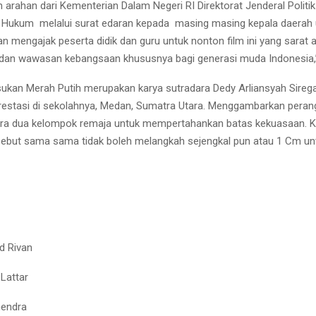
 arahan dari Kementerian Dalam Negeri RI Direktorat Jenderal Politi
 Hukum melalui surat edaran kepada masing masing kepala daerah 
 mengajak peserta didik dan guru untuk nonton film ini yang sarat ak
dan wawasan kebangsaan khususnya bagi generasi muda Indonesia,”
ukan Merah Putih merupakan karya sutradara Dedy Arliansyah Sirega
restasi di sekolahnya, Medan, Sumatra Utara. Menggambarkan peran
ra dua kelompok remaja untuk mempertahankan batas kekuasaan. 
ebut sama sama tidak boleh melangkah sejengkal pun atau 1 Cm un
d Rivan
 Lattar
hendra