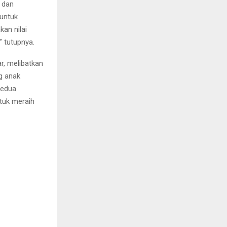
k dan
untuk
an nilai
 tutupnya.
r, melibatkan
g anak
Kedua
tuk meraih