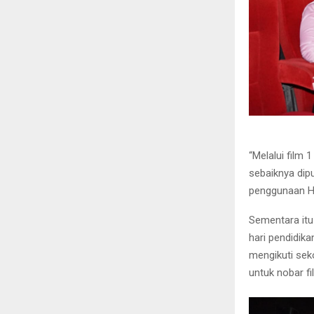
“Melalui film
sebaiknya dipu
penggunaan Hp
Sementara itu
hari pendidika
mengikuti sek
untuk nobar f