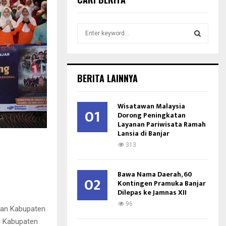
S
e
a
S
r
c
E
BERITA LAINNYA
h
f
A
o
Wisatawan Malaysia
01
r
Dorong Peningkatan
R
Layanan Pariwisata Ramah
:
Lansia di Banjar
C
313
H
Bawa Nama Daerah, 60
02
Kontingen Pramuka Banjar
Dilepas ke Jamnas XII
96
kan Kabupaten
i Kabupaten