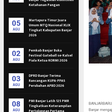
Ketahanan Pangan
Martapura Timur Juara
05
Umum MTQ Nasional XLIX
AGU
Tingkat Kabupaten Banjar
2026
Pemkab Banjar Buka
02
Festival Gateball se-Kalsel
AGU
Piala Ketua KORMI 2026
DPRD Banjar Terima
03
Rancangan KUPA-PPAS
AGU
Perubahan APBD 2026
PMI Banjar Latih 125 PMR
08
BANJARBARU,- 
Tingkatkan Keterampilan
Banjar mengaj
AGU
Pertolongan Pertama