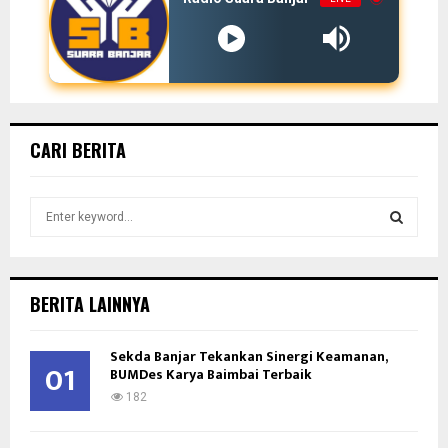
CARI BERITA
S
e
a
S
r
c
E
BERITA LAINNYA
h
f
A
Sekda Banjar Tekankan Sinergi Keamanan,
o
01
BUMDes Karya Baimbai Terbaik
r
R
:
182
C