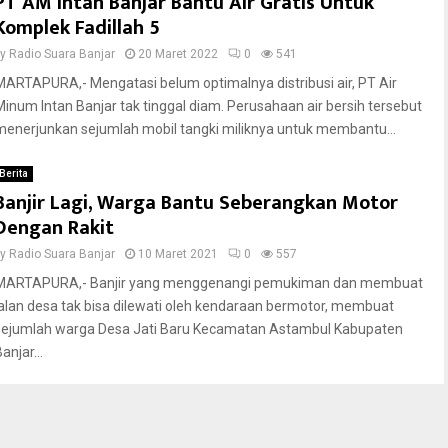
PT AM Intan Banjar Bantu Air Gratis Untuk
Komplek Fadillah 5
by
Radio Suara Banjar
20 Maret 2022
0
541
MARTAPURA,- Mengatasi belum optimalnya distribusi air, PT Air
Minum Intan Banjar tak tinggal diam. Perusahaan air bersih tersebut
menerjunkan sejumlah mobil tangki miliknya untuk membantu...
Berita
Banjir Lagi, Warga Bantu Seberangkan Motor
Dengan Rakit
by
Radio Suara Banjar
10 Maret 2021
0
557
MARTAPURA,- Banjir yang menggenangi pemukiman dan membuat
jalan desa tak bisa dilewati oleh kendaraan bermotor, membuat
sejumlah warga Desa Jati Baru Kecamatan Astambul Kabupaten
anjar...