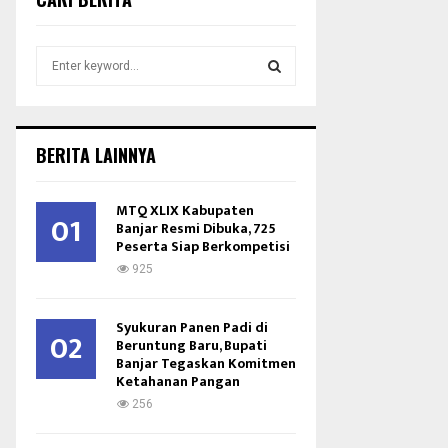
S
e
a
S
r
c
E
BERITA LAINNYA
h
f
A
o
MTQ XLIX Kabupaten
01
r
Banjar Resmi Dibuka, 725
R
Peserta Siap Berkompetisi
:
C
925
H
Syukuran Panen Padi di
02
Beruntung Baru, Bupati
Banjar Tegaskan Komitmen
Ketahanan Pangan
256