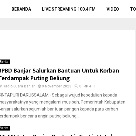
BERANDA
LIVE STREAMING 100.4 FM
VIDEO
TO
Berita
BPBD Banjar Salurkan Bantuan Untuk Korban
Terdampak Puting Beliung
by
Radio Suara Banjar
9 November 2023
0
411
CINTAPURI DARUSSALAM,- Sebagai wujud kepedulian kepada
masyarakatnya yang mengalami musibah, Pemerintah Kabupaten
Banjar salurkan sejumlah bantuan pangan kepada para korban
terdampak bencana angin puting beliung...
Berita