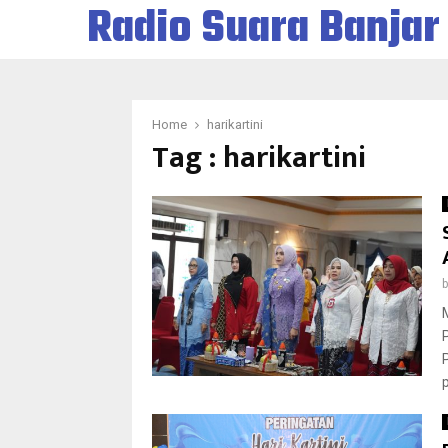
Radio Suara Banjar
Home
harikartini
Tag : harikartini
p