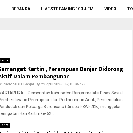
BERANDA
LIVE STREAMING 100.4 FM
VIDEO
TO
Berita
Semangat Kartini, Perempuan Banjar Didorong
Aktif Dalam Pembangunan
by
Radio Suara Banjar
22 April 2026
0
498
MARTAPURA – Pemerintah Kabupaten Banjar melalui Dinas Sosial,
Pemberdayaan Perempuan dan Perlindungan Anak, Pengendalian
Penduduk dan Keluarga Berencana (Dinsos P3AP2KB) menggelar
eringatan Hari Kartini ke-62...
Berita