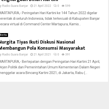
by
Radio Suara Banjar
21 April 2022
0
599
MARTAPURA,- Peringatan Hari Kartini ke 144 Tahun 2022 digelar
serentak di seluruh Indonesia, tidak terkecuali di Kabupaten Banjar
secara virtual di Command Center Martapura, Kamis...
Berita
Nurgita Tiyas Ikuti Diskusi Nasional
Membangun Pola Konsumsi Masyarakat
by
Radio Suara Banjar
21 April 2021
0
391
MARTAPURA,- Bertepatan dengan Peringatan Hari Kartini 21 April,
Dirjen Politik dan Pemerintahan Umum Kementerian Dalam Negeri
menggelar acara Bincang Kartini 2021, di Jakarta, Rabu (...