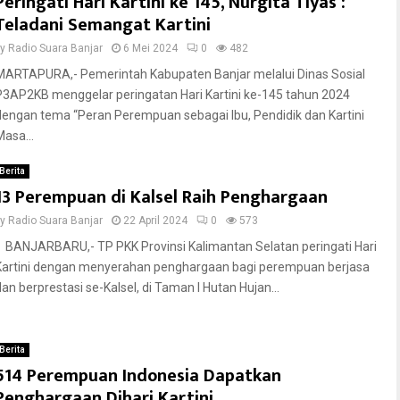
Peringati Hari Kartini ke 145, Nurgita Tiyas :
Teladani Semangat Kartini
by
Radio Suara Banjar
6 Mei 2024
0
482
MARTAPURA,- Pemerintah Kabupaten Banjar melalui Dinas Sosial
P3AP2KB menggelar peringatan Hari Kartini ke-145 tahun 2024
dengan tema “Peran Perempuan sebagai Ibu, Pendidik dan Kartini
Masa...
Berita
13 Perempuan di Kalsel Raih Penghargaan
by
Radio Suara Banjar
22 April 2024
0
573
BANJARBARU,- TP PKK Provinsi Kalimantan Selatan peringati Hari
Kartini dengan menyerahan penghargaan bagi perempuan berjasa
dan berprestasi se-Kalsel, di Taman I Hutan Hujan...
Berita
514 Perempuan Indonesia Dapatkan
Penghargaan Dihari Kartini