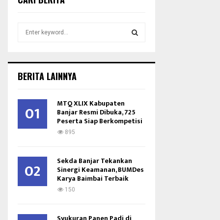
S
e
a
S
r
c
E
BERITA LAINNYA
h
f
A
o
MTQ XLIX Kabupaten
01
r
Banjar Resmi Dibuka, 725
R
Peserta Siap Berkompetisi
:
C
895
H
Sekda Banjar Tekankan
02
Sinergi Keamanan, BUMDes
Karya Baimbai Terbaik
150
Syukuran Panen Padi di