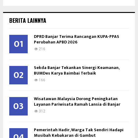
a
S
r
c
E
BERITA LAINNYA
h
f
A
DPRD Banjar Terima Rancangan KUPA-PPAS
o
01
Perubahan APBD 2026
r
R
:
216
C
Sekda Banjar Tekankan Sinergi Keamanan,
H
02
BUMDes Karya Baimbai Terbaik
166
Wisatawan Malaysia Dorong Peningkatan
03
Layanan Pariwisata Ramah Lansia di Banjar
312
Pemerintah Hadir, Warga Tak Sendiri Hadapi
04
Musibah Kebakaran di Gambut