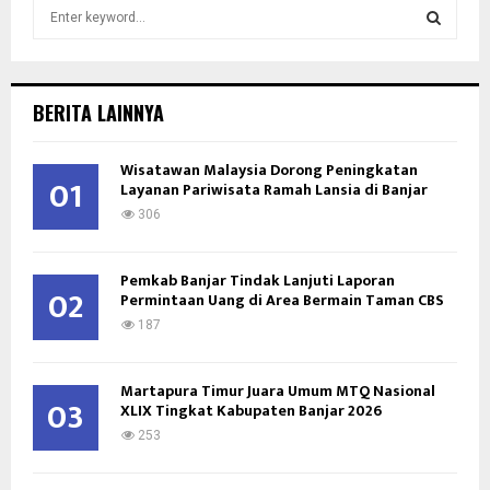
S
e
a
S
r
c
E
BERITA LAINNYA
h
f
A
Wisatawan Malaysia Dorong Peningkatan
o
01
Layanan Pariwisata Ramah Lansia di Banjar
r
R
:
306
C
Pemkab Banjar Tindak Lanjuti Laporan
H
02
Permintaan Uang di Area Bermain Taman CBS
187
Martapura Timur Juara Umum MTQ Nasional
03
XLIX Tingkat Kabupaten Banjar 2026
253