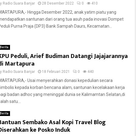
by
Radio Suara Banjar
28 Desember 2022
0
410
MARTAPURA,- Hingga Desember 2022, anak yatim piatu yang
mendapatkan santunan dari orang tua asuh pada inovasi Dompet
Peduli Purna Praja (DP3) Bank Sampah Daurs, Kecamatan...
Berita
KPU Peduli, Arief Budiman Datangi Jajajarannya
di Martapura
by
Radio Suara Banjar
18 Februari 2021
0
440
MARTAPURA,- Usai menyerahkan donasi kepedulian secara
simbolis kepada korban bencana alam, santunan kecelakaan kerja
bagi badan adhoc yang meninggal dunia se Kalimamtan Selatan,di
alah satu...
Berita
Bantuan Sembako Asal Kopi Travel Blog
Diserahkan ke Posko Induk