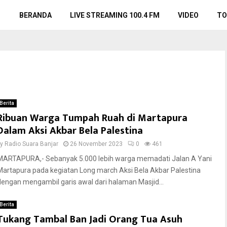
BERANDA
LIVE STREAMING 100.4 FM
VIDEO
TO
Berita
Ribuan Warga Tumpah Ruah di Martapura
Dalam Aksi Akbar Bela Palestina
by
Radio Suara Banjar
26 November 2023
0
461
MARTAPURA,- Sebanyak 5.000 lebih warga memadati Jalan A Yani
Martapura pada kegiatan Long march Aksi Bela Akbar Palestina
dengan mengambil garis awal dari halaman Masjid...
Berita
Tukang Tambal Ban Jadi Orang Tua Asuh