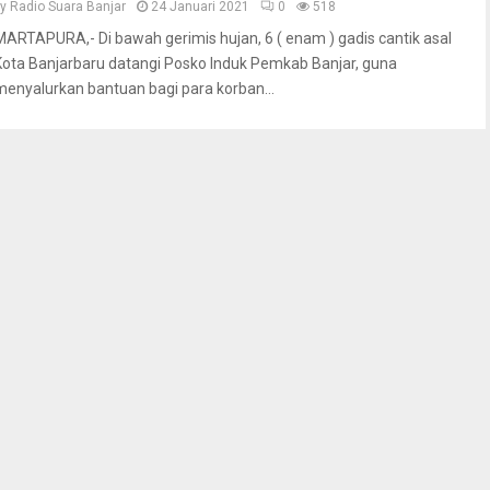
by
Radio Suara Banjar
24 Januari 2021
0
518
MARTAPURA,- Di bawah gerimis hujan, 6 ( enam ) gadis cantik asal
Kota Banjarbaru datangi Posko Induk Pemkab Banjar, guna
menyalurkan bantuan bagi para korban...