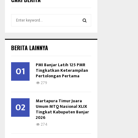
S
e
a
S
r
c
E
BERITA LAINNYA
h
f
A
o
PMI Banjar Latih 125 PMR
01
r
Tingkatkan Keterampilan
R
Pertolongan Pertama
:
C
279
H
Martapura Timur Juara
02
Umum MTQ Nasional XLIX
Tingkat Kabupaten Banjar
2026
274