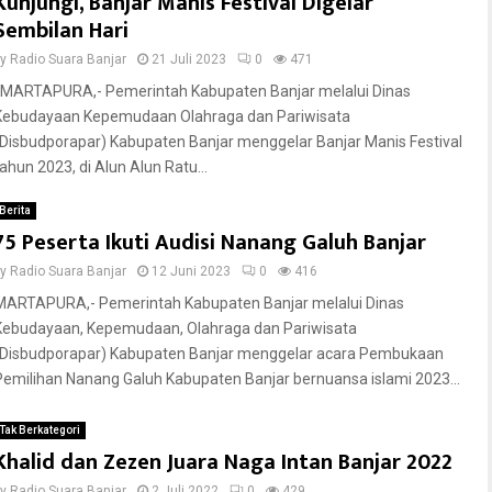
Kunjungi, Banjar Manis Festival Digelar
Sembilan Hari
by
Radio Suara Banjar
21 Juli 2023
0
471
MARTAPURA,- Pemerintah Kabupaten Banjar melalui Dinas
Kebudayaan Kepemudaan Olahraga dan Pariwisata
(Disbudporapar) Kabupaten Banjar menggelar Banjar Manis Festival
tahun 2023, di Alun Alun Ratu...
Berita
75 Peserta Ikuti Audisi Nanang Galuh Banjar
by
Radio Suara Banjar
12 Juni 2023
0
416
MARTAPURA,- Pemerintah Kabupaten Banjar melalui Dinas
Kebudayaan, Kepemudaan, Olahraga dan Pariwisata
(Disbudporapar) Kabupaten Banjar menggelar acara Pembukaan
Pemilihan Nanang Galuh Kabupaten Banjar bernuansa islami 2023...
Tak Berkategori
Khalid dan Zezen Juara Naga Intan Banjar 2022
by
Radio Suara Banjar
2 Juli 2022
0
429