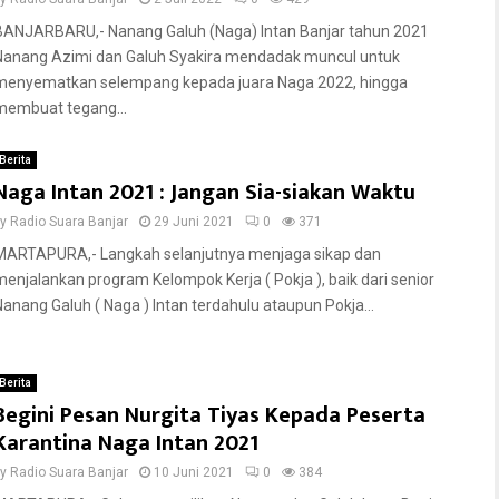
BANJARBARU,- Nanang Galuh (Naga) Intan Banjar tahun 2021
Nanang Azimi dan Galuh Syakira mendadak muncul untuk
menyematkan selempang kepada juara Naga 2022, hingga
membuat tegang...
Berita
Naga Intan 2021 : Jangan Sia-siakan Waktu
by
Radio Suara Banjar
29 Juni 2021
0
371
MARTAPURA,- Langkah selanjutnya menjaga sikap dan
menjalankan program Kelompok Kerja ( Pokja ), baik dari senior
Nanang Galuh ( Naga ) Intan terdahulu ataupun Pokja...
Berita
Begini Pesan Nurgita Tiyas Kepada Peserta
Karantina Naga Intan 2021
by
Radio Suara Banjar
10 Juni 2021
0
384