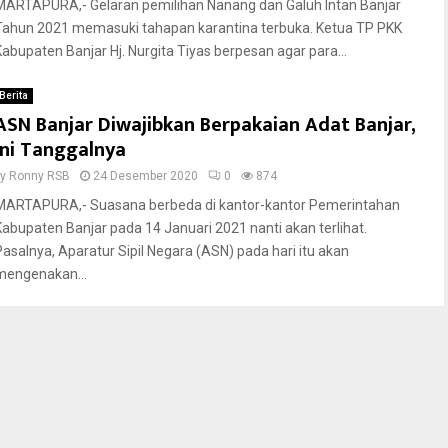
MARTAPURA,- Gelaran pemilihan Nanang dan Galuh Intan Banjar
Tahun 2021 memasuki tahapan karantina terbuka. Ketua TP PKK
Kabupaten Banjar Hj. Nurgita Tiyas berpesan agar para...
Berita
ASN Banjar Diwajibkan Berpakaian Adat Banjar,
Ini Tanggalnya
by
Ronny RSB
24 Desember 2020
0
874
MARTAPURA,- Suasana berbeda di kantor-kantor Pemerintahan
Kabupaten Banjar pada 14 Januari 2021 nanti akan terlihat.
Pasalnya, Aparatur Sipil Negara (ASN) pada hari itu akan
mengenakan...