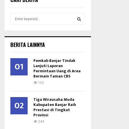
S
e
a
S
r
c
E
BERITA LAINNYA
h
f
A
o
Pemkab Banjar Tindak
01
r
Lanjuti Laporan
R
Permintaan Uang di Area
:
Bermain Taman CBS
C
162
H
Tiga Wirausaha Muda
02
Kabupaten Banjar Raih
Prestasi di Tingkat
Provinsi
244