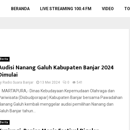
BERANDA
LIVE STREAMING 100.4 FM
VIDEO
TO
Berita
Audisi Nanang Galuh Kabupaten Banjar 2024
Dimulai
by
Radio Suara Banjar
13 Mei 2024
0
541
MARTAPURA,- Dinas Kebudayaan Kepemudaan Olahraga dan
Pariwisata (Disbudporapar) Kabupaten Banjar bersama Pawadahan
Nanang Galuh kembali menggelar audisi pemilihan Nanang dan
Galuh Banjar tahun...
Berita