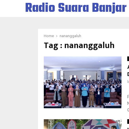
Radio Suara Banjar
Home
nananggaluh
Tag : nananggaluh