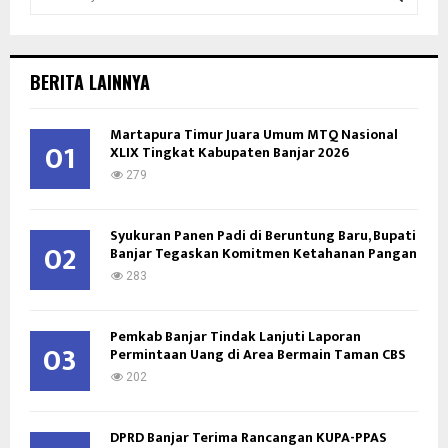
e
a
S
r
c
E
BERITA LAINNYA
h
f
A
Martapura Timur Juara Umum MTQ Nasional
o
01
XLIX Tingkat Kabupaten Banjar 2026
r
R
:
279
C
Syukuran Panen Padi di Beruntung Baru, Bupati
H
02
Banjar Tegaskan Komitmen Ketahanan Pangan
283
Pemkab Banjar Tindak Lanjuti Laporan
03
Permintaan Uang di Area Bermain Taman CBS
202
DPRD Banjar Terima Rancangan KUPA-PPAS