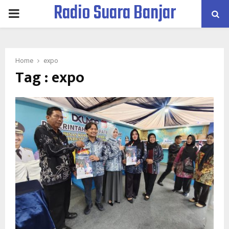
Radio Suara Banjar
PRIMARY
MENU
Home
expo
Tag : expo