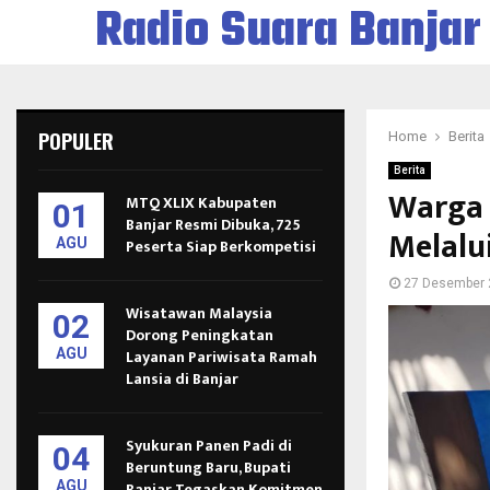
Radio Suara Banjar
POPULER
Home
Berita
Berita
Warga 
MTQ XLIX Kabupaten
01
Banjar Resmi Dibuka, 725
Melalu
AGU
Peserta Siap Berkompetisi
27 Desember 
Wisatawan Malaysia
02
Dorong Peningkatan
AGU
Layanan Pariwisata Ramah
Lansia di Banjar
Syukuran Panen Padi di
04
Beruntung Baru, Bupati
AGU
Banjar Tegaskan Komitmen