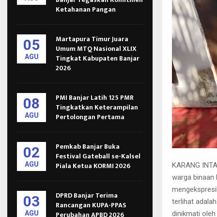
Ketahanan Pangan
Martapura Timur Juara
05
Umum MTQ Nasional XLIX
AGU
Tingkat Kabupaten Banjar
2026
PMI Banjar Latih 125 PMR
08
Tingkatkan Keterampilan
AGU
Pertolongan Pertama
Pemkab Banjar Buka
02
Festival Gateball se-Kalsel
AGU
Piala Ketua KORMI 2026
KARANG INTAN,
warga binaan 
mengekspresika
DPRD Banjar Terima
03
terlihat adala
Rancangan KUPA-PPAS
dinikmati ole
AGU
Perubahan APBD 2026