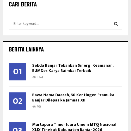
CARI BERITA
S
e
a
S
r
c
E
BERITA LAINNYA
h
f
A
o
Sekda Banjar Tekankan Sinergi Keamanan,
01
BUMDes Karya Baimbai Terbaik
r
R
:
164
C
Bawa Nama Daerah, 60 Kontingen Pramuka
H
02
Banjar Dilepas ke Jamnas XII
90
Martapura Timur Juara Umum MTQ Nasional
03
XLIX Tingkat Kabupaten Banjar 2026