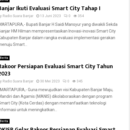
Banjar Ikuti Evaluasi Smart City Tahap I
by
Radio Suara Banjar
13 Juni 2023
0
354
MARTAPURA,- Bupati Banjar H Saidi Mansyur yang diwakili Sekda
Banjar HM Hilman mempresentasikan Inovasi-inovasi Smart City
Kabupaten Banjar dalam rangka evaluasi implementasi gerakan
menuju Smart...
Berita
Rakoor Persiapan Evaluasi Smart City Tahun
2023
by
Radio Suara Banjar
30 Mei 2023
0
345
MARTAPURA,- Guna mewujudkan visi Kabupaten Banjar Maju,
Mandiri dan Agamis (MANIS) dikolaborasikan dengan program
Smart City (Kota Cerdas) dengan memanfaatkan teknologi
informasi untuk meningkatkan...
Berita
DKISP Gelar Rakoor Persiapan Evaluasi Smart