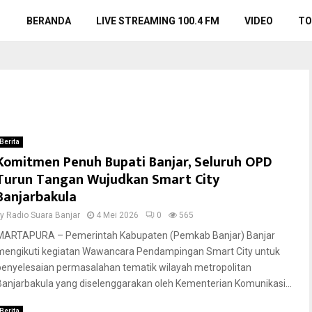
BERANDA
LIVE STREAMING 100.4 FM
VIDEO
TO
Berita
Komitmen Penuh Bupati Banjar, Seluruh OPD
Turun Tangan Wujudkan Smart City
Banjarbakula
by
Radio Suara Banjar
4 Mei 2026
0
565
MARTAPURA – Pemerintah Kabupaten (Pemkab Banjar) Banjar
mengikuti kegiatan Wawancara Pendampingan Smart City untuk
penyelesaian permasalahan tematik wilayah metropolitan
Banjarbakula yang diselenggarakan oleh Kementerian Komunikasi...
Berita