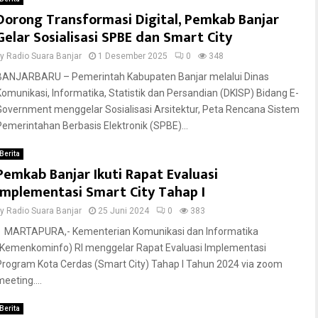
Dorong Transformasi Digital, Pemkab Banjar
Gelar Sosialisasi SPBE dan Smart City
by
Radio Suara Banjar
1 Desember 2025
0
348
BANJARBARU – Pemerintah Kabupaten Banjar melalui Dinas
Komunikasi, Informatika, Statistik dan Persandian (DKISP) Bidang E-
Government menggelar Sosialisasi Arsitektur, Peta Rencana Sistem
Pemerintahan Berbasis Elektronik (SPBE)...
Berita
Pemkab Banjar Ikuti Rapat Evaluasi
Implementasi Smart City Tahap I
by
Radio Suara Banjar
25 Juni 2024
0
383
MARTAPURA,- Kementerian Komunikasi dan Informatika
(Kemenkominfo) RI menggelar Rapat Evaluasi Implementasi
Program Kota Cerdas (Smart City) Tahap I Tahun 2024 via zoom
eeting....
Berita