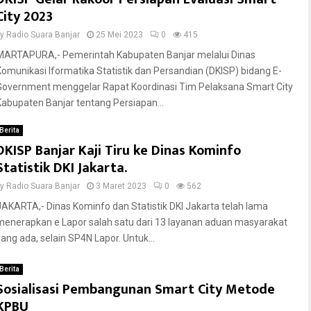
City 2023
by
Radio Suara Banjar
25 Mei 2023
0
415
MARTAPURA,- Pemerintah Kabupaten Banjar melalui Dinas
Komunikasi Iformatika Statistik dan Persandian (DKISP) bidang E-
Government menggelar Rapat Koordinasi Tim Pelaksana Smart City
Kabupaten Banjar tentang Persiapan...
Berita
DKISP Banjar Kaji Tiru ke Dinas Kominfo
Statistik DKI Jakarta.
by
Radio Suara Banjar
3 Maret 2023
0
562
JAKARTA,- Dinas Kominfo dan Statistik DKI Jakarta telah lama
menerapkan e Lapor salah satu dari 13 layanan aduan masyarakat
yang ada, selain SP4N Lapor. Untuk...
Berita
Sosialisasi Pembangunan Smart City Metode
KPBU