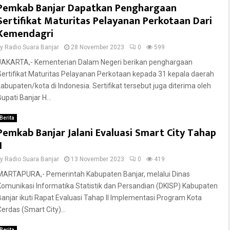
Pemkab Banjar Dapatkan Penghargaan
Sertifikat Maturitas Pelayanan Perkotaan Dari
Kemendagri
by
Radio Suara Banjar
28 November 2023
0
599
JAKARTA,- Kementerian Dalam Negeri berikan penghargaan
Sertifikat Maturitas Pelayanan Perkotaan kepada 31 kepala daerah
kabupaten/kota di Indonesia. Sertifikat tersebut juga diterima oleh
upati Banjar H...
Berita
Pemkab Banjar Jalani Evaluasi Smart City Tahap
I
by
Radio Suara Banjar
13 November 2023
0
419
MARTAPURA,- Pemerintah Kabupaten Banjar, melalui Dinas
Komunikasi Informatika Statistik dan Persandian (DKISP) Kabupaten
Banjar ikuti Rapat Evaluasi Tahap II Implementasi Program Kota
Cerdas (Smart City)...
Berita