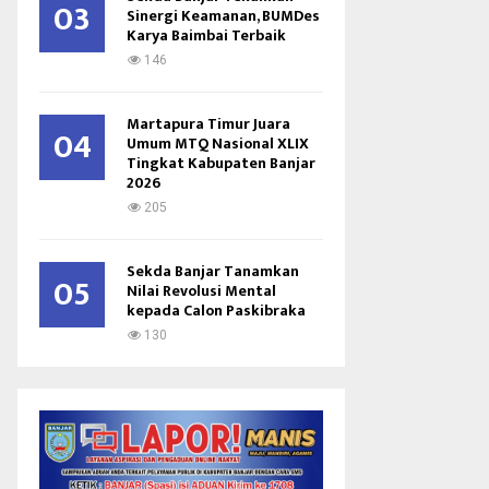
03
Sinergi Keamanan, BUMDes
Karya Baimbai Terbaik
146
Martapura Timur Juara
04
Umum MTQ Nasional XLIX
Tingkat Kabupaten Banjar
2026
205
Sekda Banjar Tanamkan
05
Nilai Revolusi Mental
kepada Calon Paskibraka
130