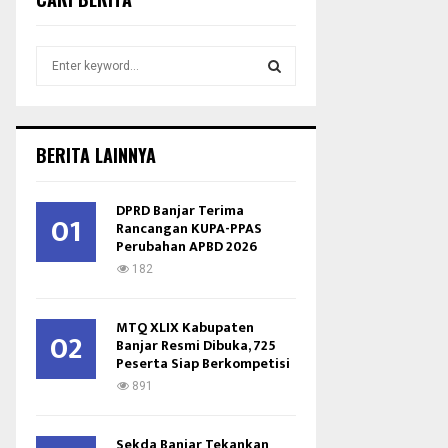
S
e
a
S
r
c
E
BERITA LAINNYA
h
f
A
o
DPRD Banjar Terima
01
r
Rancangan KUPA-PPAS
R
Perubahan APBD 2026
:
C
182
H
MTQ XLIX Kabupaten
02
Banjar Resmi Dibuka, 725
Peserta Siap Berkompetisi
891
Sekda Banjar Tekankan