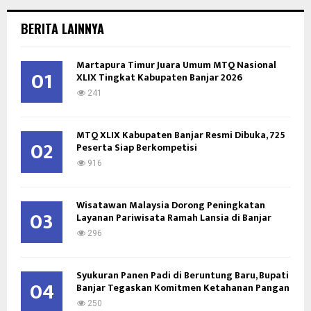
r
c
E
BERITA LAINNYA
h
f
A
Martapura Timur Juara Umum MTQ Nasional
o
01
XLIX Tingkat Kabupaten Banjar 2026
r
R
:
241
C
MTQ XLIX Kabupaten Banjar Resmi Dibuka, 725
H
02
Peserta Siap Berkompetisi
916
Wisatawan Malaysia Dorong Peningkatan
03
Layanan Pariwisata Ramah Lansia di Banjar
296
Syukuran Panen Padi di Beruntung Baru, Bupati
04
Banjar Tegaskan Komitmen Ketahanan Pangan
250