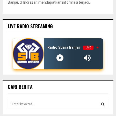
Banjar, di Indrasari mendapatkan informasi terjadi...
LIVE RADIO STREAMING
Radio Suara Banjar
LIVE
CARI BERITA
S
e
a
S