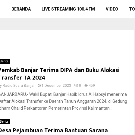
BERANDA
LIVE STREAMING 100.4 FM
VIDEO
TO
Berita
Pemkab Banjar Terima DIPA dan Buku Alokasi
Transfer TA 2024
by
Radio Suara Banjar
1 Desember 2023
0
459
BANJARBARU,- Wakil Bupati Banjar Habib Idrus Al Habsyi menerima
Daftar Alokasi Transfer ke Daerah Tahun Anggaran 2024, di Gedung
Idham Chalid Perkantoran Pemerintah Provinsi Kalimantan...
Berita
Desa Pejambuan Terima Bantuan Sarana