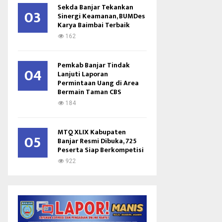
Sekda Banjar Tekankan
03
Sinergi Keamanan, BUMDes
Karya Baimbai Terbaik
162
Pemkab Banjar Tindak
04
Lanjuti Laporan
Permintaan Uang di Area
Bermain Taman CBS
184
MTQ XLIX Kabupaten
05
Banjar Resmi Dibuka, 725
Peserta Siap Berkompetisi
922