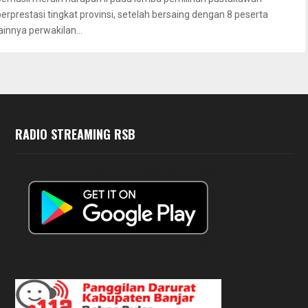
berprestasi tingkat provinsi, setelah bersaing dengan 8 peserta
ainnya perwakilan...
RADIO STREAMING RSB