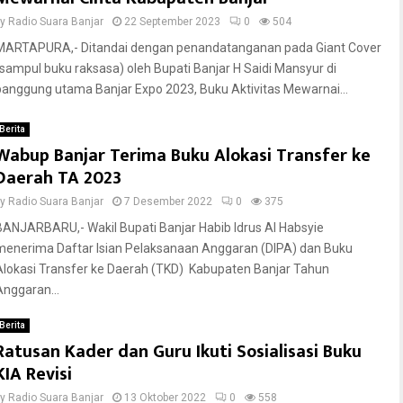
by
Radio Suara Banjar
22 September 2023
0
504
MARTAPURA,- Ditandai dengan penandatanganan pada Giant Cover
(sampul buku raksasa) oleh Bupati Banjar H Saidi Mansyur di
panggung utama Banjar Expo 2023, Buku Aktivitas Mewarnai...
Berita
Wabup Banjar Terima Buku Alokasi Transfer ke
Daerah TA 2023
by
Radio Suara Banjar
7 Desember 2022
0
375
BANJARBARU,- Wakil Bupati Banjar Habib Idrus Al Habsyie
menerima Daftar Isian Pelaksanaan Anggaran (DIPA) dan Buku
Alokasi Transfer ke Daerah (TKD) Kabupaten Banjar Tahun
Anggaran...
Berita
Ratusan Kader dan Guru Ikuti Sosialisasi Buku
KIA Revisi
by
Radio Suara Banjar
13 Oktober 2022
0
558