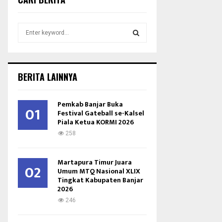
S
e
a
S
r
c
E
BERITA LAINNYA
h
f
A
o
Pemkab Banjar Buka
01
r
Festival Gateball se-Kalsel
R
Piala Ketua KORMI 2026
:
C
258
H
Martapura Timur Juara
02
Umum MTQ Nasional XLIX
Tingkat Kabupaten Banjar
2026
246