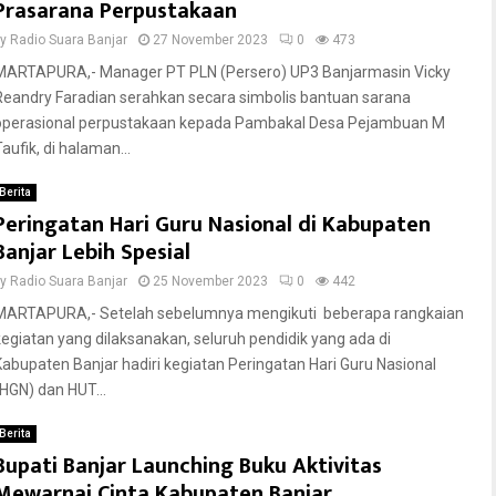
Prasarana Perpustakaan
by
Radio Suara Banjar
27 November 2023
0
473
MARTAPURA,- Manager PT PLN (Persero) UP3 Banjarmasin Vicky
Reandry Faradian serahkan secara simbolis bantuan sarana
operasional perpustakaan kepada Pambakal Desa Pejambuan M
aufik, di halaman...
Berita
Peringatan Hari Guru Nasional di Kabupaten
Banjar Lebih Spesial
by
Radio Suara Banjar
25 November 2023
0
442
MARTAPURA,- Setelah sebelumnya mengikuti beberapa rangkaian
kegiatan yang dilaksanakan, seluruh pendidik yang ada di
Kabupaten Banjar hadiri kegiatan Peringatan Hari Guru Nasional
(HGN) dan HUT...
Berita
Bupati Banjar Launching Buku Aktivitas
Mewarnai Cinta Kabupaten Banjar