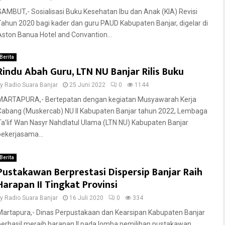
GAMBUT,- Sosialisasi Buku Kesehatan Ibu dan Anak (KIA) Revisi
Tahun 2020 bagi kader dan guru PAUD Kabupaten Banjar, digelar di
Aston Banua Hotel and Convantion...
Berita
Rindu Abah Guru, LTN NU Banjar Rilis Buku
by
Radio Suara Banjar
25 Juni 2022
0
1144
MARTAPURA,- Bertepatan dengan kegiatan Musyawarah Kerja
Cabang (Muskercab) NU II Kabupaten Banjar tahun 2022, Lembaga
Ta’lif Wan Nasyr Nahdlatul Ulama (LTN NU) Kabupaten Banjar
bekerjasama...
Berita
Pustakawan Berprestasi Dispersip Banjar Raih
Harapan II Tingkat Provinsi
by
Radio Suara Banjar
16 Juli 2020
0
334
Martapura,- Dinas Perpustakaan dan Kearsipan Kabupaten Banjar
berhasil meraih harapan II pada lomba pemilihan pustakawan