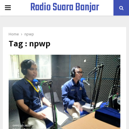
Radio Suara Banjar
PRIMARY
MENU
Home
npwp
Tag : npwp