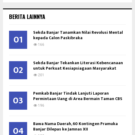
S
r
c
E
BERITA LAINNYA
h
f
A
Sekda Banjar Tanamkan Nilai Revolusi Mental
o
01
kepada Calon Paskibraka
r
R
:
166
C
Sekda Banjar Tekankan Literasi Kebencanaan
H
02
untuk Perkuat Kesiapsiagaan Masyarakat
201
Pemkab Banjar Tindak Lanjuti Laporan
03
Permintaan Uang di Area Bermain Taman CBS
196
Bawa Nama Daerah, 60 Kontingen Pramuka
04
Banjar Dilepas ke Jamnas XII