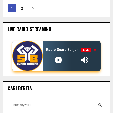
Paginasi
1
2
pos
LIVE RADIO STREAMING
Radio Suara Banjar
LIVE
CARI BERITA
S
e
a